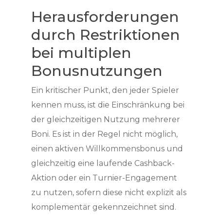
Herausforderungen
durch Restriktionen
bei multiplen
Bonusnutzungen
Ein kritischer Punkt, den jeder Spieler
kennen muss, ist die Einschränkung bei
der gleichzeitigen Nutzung mehrerer
Boni. Es ist in der Regel nicht möglich,
einen aktiven Willkommensbonus und
gleichzeitig eine laufende Cashback-
Aktion oder ein Turnier-Engagement
zu nutzen, sofern diese nicht explizit als
komplementär gekennzeichnet sind.