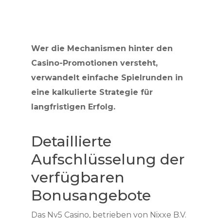
Wer die Mechanismen hinter den
Casino-Promotionen versteht,
verwandelt einfache Spielrunden in
eine kalkulierte Strategie für
langfristigen Erfolg.
Detaillierte
Aufschlüsselung der
verfügbaren
Bonusangebote
Das Nv5 Casino, betrieben von Nixxe B.V.