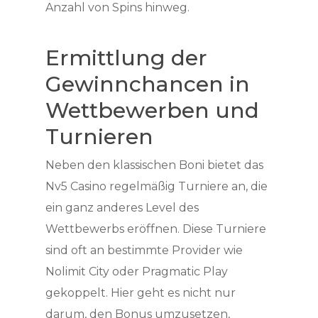
Anzahl von Spins hinweg.
Ermittlung der
Gewinnchancen in
Wettbewerben und
Turnieren
Neben den klassischen Boni bietet das
Nv5 Casino regelmäßig Turniere an, die
ein ganz anderes Level des
Wettbewerbs eröffnen. Diese Turniere
sind oft an bestimmte Provider wie
Nolimit City oder Pragmatic Play
gekoppelt. Hier geht es nicht nur
darum, den Bonus umzusetzen,