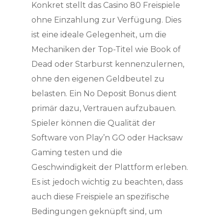
Konkret stellt das Casino 80 Freispiele
ohne Einzahlung zur Verfügung. Dies
ist eine ideale Gelegenheit, um die
Mechaniken der Top-Titel wie Book of
Dead oder Starburst kennenzulernen,
ohne den eigenen Geldbeutel zu
belasten. Ein No Deposit Bonus dient
primär dazu, Vertrauen aufzubauen.
Spieler können die Qualität der
Software von Play’n GO oder Hacksaw
Gaming testen und die
Geschwindigkeit der Plattform erleben.
Es ist jedoch wichtig zu beachten, dass
auch diese Freispiele an spezifische
Bedingungen geknüpft sind, um