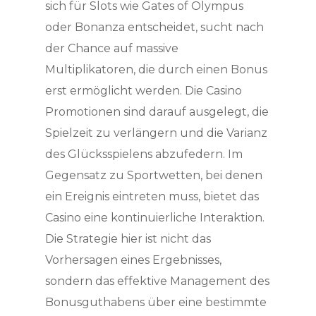
sich für Slots wie Gates of Olympus
oder Bonanza entscheidet, sucht nach
der Chance auf massive
Multiplikatoren, die durch einen Bonus
erst ermöglicht werden. Die Casino
Promotionen sind darauf ausgelegt, die
Spielzeit zu verlängern und die Varianz
des Glücksspielens abzufedern. Im
Gegensatz zu Sportwetten, bei denen
ein Ereignis eintreten muss, bietet das
Casino eine kontinuierliche Interaktion.
Die Strategie hier ist nicht das
Vorhersagen eines Ergebnisses,
sondern das effektive Management des
Bonusguthabens über eine bestimmte