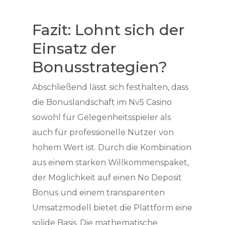
Fazit: Lohnt sich der
Einsatz der
Bonusstrategien?
Abschließend lässt sich festhalten, dass
die Bonuslandschaft im Nv5 Casino
sowohl für Gelegenheitsspieler als
auch für professionelle Nutzer von
hohem Wert ist. Durch die Kombination
aus einem starken Willkommenspaket,
der Möglichkeit auf einen No Deposit
Bonus und einem transparenten
Umsatzmodell bietet die Plattform eine
solide Basis. Die mathematische