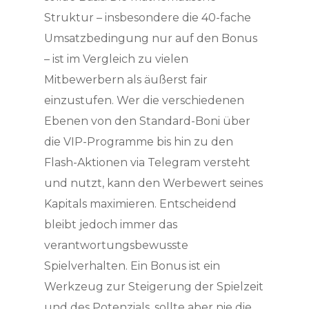
Struktur – insbesondere die 40-fache
Umsatzbedingung nur auf den Bonus
– ist im Vergleich zu vielen
Mitbewerbern als äußerst fair
einzustufen. Wer die verschiedenen
Ebenen von den Standard-Boni über
die VIP-Programme bis hin zu den
Flash-Aktionen via Telegram versteht
und nutzt, kann den Werbewert seines
Kapitals maximieren. Entscheidend
bleibt jedoch immer das
verantwortungsbewusste
Spielverhalten. Ein Bonus ist ein
Werkzeug zur Steigerung der Spielzeit
und des Potenzials, sollte aber nie die