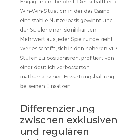
Engagement belohnt. Dies schafft eine
Win-Win-Situation, in der das Casino
eine stabile Nutzerbasis gewinnt und
der Spieler einen signifikanten
Mehrwert aus jeder Spielrunde zieht.
Wer es schafft, sich in den höheren VIP-
Stufen zu positionieren, profitiert von
einer deutlich verbesserten
mathematischen Erwartungshaltung
bei seinen Einsätzen.
Differenzierung
zwischen exklusiven
und regulären