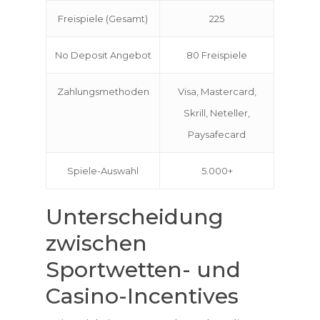
Freispiele (Gesamt)
225
No Deposit Angebot
80 Freispiele
Zahlungsmethoden
Visa, Mastercard,
Skrill, Neteller,
Paysafecard
Spiele-Auswahl
5.000+
Unterscheidung
zwischen
Sportwetten- und
Casino-Incentives