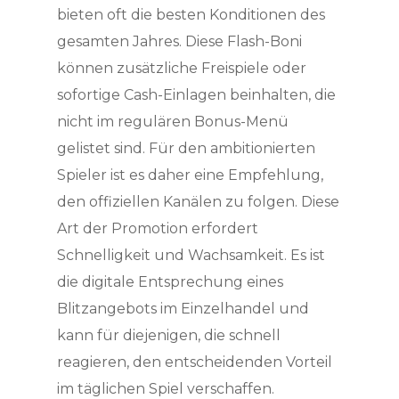
bieten oft die besten Konditionen des
gesamten Jahres. Diese Flash-Boni
können zusätzliche Freispiele oder
sofortige Cash-Einlagen beinhalten, die
nicht im regulären Bonus-Menü
gelistet sind. Für den ambitionierten
Spieler ist es daher eine Empfehlung,
den offiziellen Kanälen zu folgen. Diese
Art der Promotion erfordert
Schnelligkeit und Wachsamkeit. Es ist
die digitale Entsprechung eines
Blitzangebots im Einzelhandel und
kann für diejenigen, die schnell
reagieren, den entscheidenden Vorteil
im täglichen Spiel verschaffen.