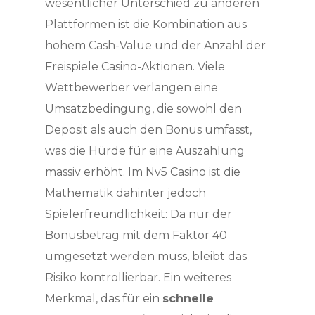
wesentlicher Unterschied zu anderen
Plattformen ist die Kombination aus
hohem Cash-Value und der Anzahl der
Freispiele Casino-Aktionen. Viele
Wettbewerber verlangen eine
Umsatzbedingung, die sowohl den
Deposit als auch den Bonus umfasst,
was die Hürde für eine Auszahlung
massiv erhöht. Im Nv5 Casino ist die
Mathematik dahinter jedoch
Spielerfreundlichkeit: Da nur der
Bonusbetrag mit dem Faktor 40
umgesetzt werden muss, bleibt das
Risiko kontrollierbar. Ein weiteres
Merkmal, das für ein
schnelle