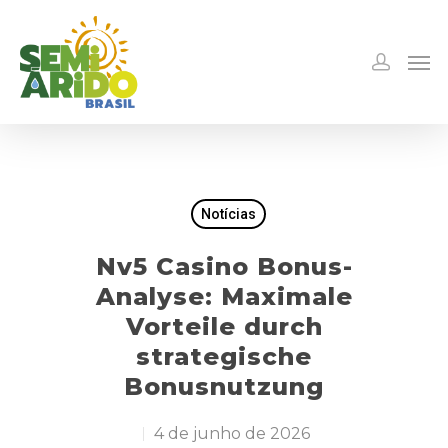
Notícias
Nv5 Casino Bonus-
Analyse: Maximale
Vorteile durch
strategische
Bonusnutzung
4 de junho de 2026