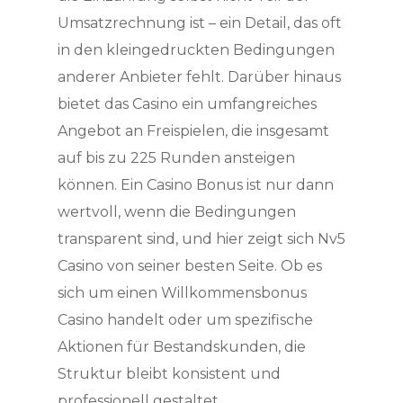
Umsatzrechnung ist – ein Detail, das oft
in den kleingedruckten Bedingungen
anderer Anbieter fehlt. Darüber hinaus
bietet das Casino ein umfangreiches
Angebot an Freispielen, die insgesamt
auf bis zu 225 Runden ansteigen
können. Ein Casino Bonus ist nur dann
wertvoll, wenn die Bedingungen
transparent sind, und hier zeigt sich Nv5
Casino von seiner besten Seite. Ob es
sich um einen Willkommensbonus
Casino handelt oder um spezifische
Aktionen für Bestandskunden, die
Struktur bleibt konsistent und
professionell gestaltet.