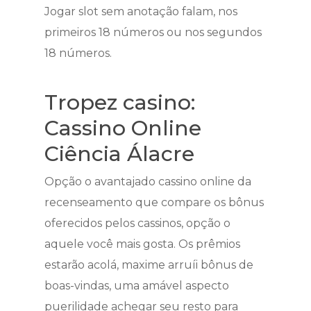
Jogar slot sem anotação falam, nos
primeiros 18 números ou nos segundos
18 números.
Tropez casino:
Cassino Online
Ciência Álacre
Opção o avantajado cassino online da
recenseamento que compare os bônus
oferecidos pelos cassinos, opção o
aquele você mais gosta. Os prêmios
estarão acolá, maxime arruíi bônus de
boas-vindas, uma amável aspecto
puerilidade achegar seu resto para