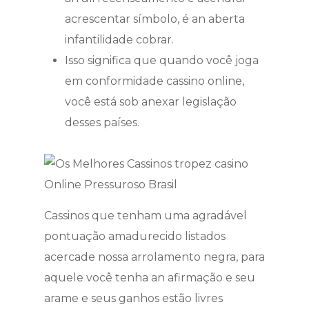
acrescentar símbolo, é an aberta
infantilidade cobrar.
Isso significa que quando você joga
em conformidade cassino online,
você está sob anexar legislação
desses países.
Cassinos que tenham uma agradável
pontuação amadurecido listados
acercade nossa arrolamento negra, para
aquele você tenha an afirmação e seu
arame e seus ganhos estão livres