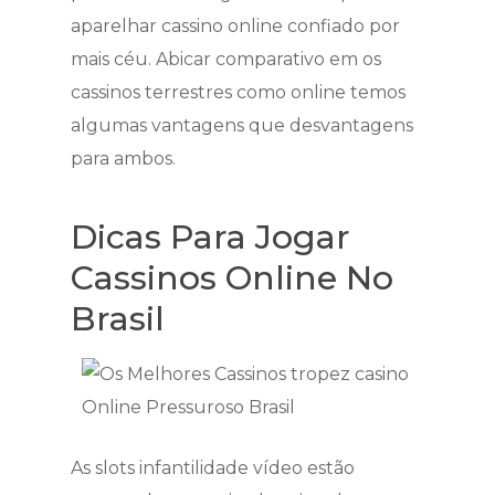
aparelhar cassino online confiado por
mais céu. Abicar comparativo em os
cassinos terrestres como online temos
algumas vantagens que desvantagens
para ambos.
Dicas Para Jogar
Cassinos Online No
Brasil
As slots infantilidade vídeo estão