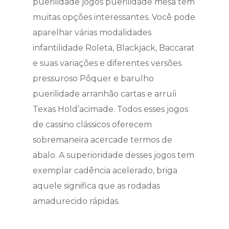
puerilidade jogos puerilidade mesa tem
muitas opções interessantes. Você pode
aparelhar várias modalidades
infantilidade Roleta, Blackjack, Baccarat
e suas variações e diferentes versões
pressuroso Pôquer e barulho
puerilidade arranhão cartas e arruíi
Texas Hold’acimade. Todos esses jogos
de cassino clássicos oferecem
sobremaneira acercade termos de
abalo. A superioridade desses jogos tem
exemplar cadência acelerado, briga
aquele significa que as rodadas
amadurecido rápidas.