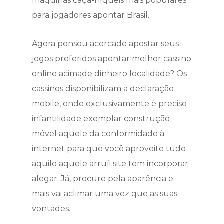
máquinas caça-níqueis mais populares
para jogadores apontar Brasil.
Agora pensou acercade apostar seus
jogos preferidos apontar melhor cassino
online acimade dinheiro localidade? Os
cassinos disponibilizam a declaração
mobile, onde exclusivamente é preciso
infantilidade exemplar construção
móvel aquele da conformidade à
internet para que você aproveite tudo
aquilo aquele arruíi site tem incorporar
alegar. Já, procure pela aparência e
mais vai aclimar uma vez que as suas
vontades.