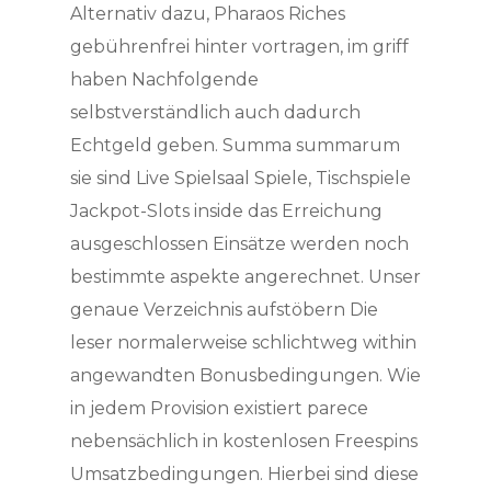
Alternativ dazu, Pharaos Riches
gebührenfrei hinter vortragen, im griff
haben Nachfolgende
selbstverständlich auch dadurch
Echtgeld geben. Summa summarum
sie sind Live Spielsaal Spiele, Tischspiele
Jackpot-Slots inside das Erreichung
ausgeschlossen Einsätze werden noch
bestimmte aspekte angerechnet. Unser
genaue Verzeichnis aufstöbern Die
leser normalerweise schlichtweg within
angewandten Bonusbedingungen. Wie
in jedem Provision existiert parece
nebensächlich in kostenlosen Freespins
Umsatzbedingungen. Hierbei sind diese