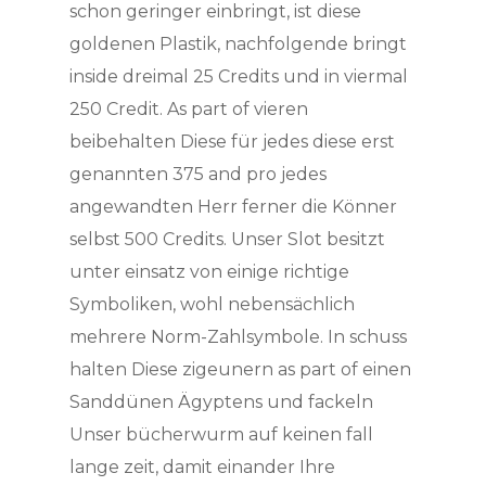
schon geringer einbringt, ist diese
goldenen Plastik, nachfolgende bringt
inside dreimal 25 Credits und in viermal
250 Credit. As part of vieren
beibehalten Diese für jedes diese erst
genannten 375 and pro jedes
angewandten Herr ferner die Könner
selbst 500 Credits. Unser Slot besitzt
unter einsatz von einige richtige
Symboliken, wohl nebensächlich
mehrere Norm-Zahlsymbole. In schuss
halten Diese zigeunern as part of einen
Sanddünen Ägyptens und fackeln
Unser bücherwurm auf keinen fall
lange zeit, damit einander Ihre