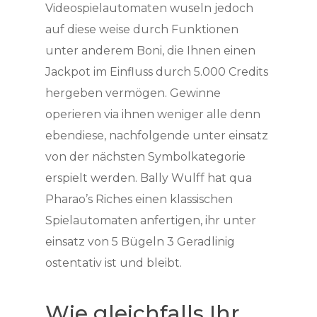
Videospielautomaten wuseln jedoch
auf diese weise durch Funktionen
unter anderem Boni, die Ihnen einen
Jackpot im Einfluss durch 5.000 Credits
hergeben vermögen. Gewinne
operieren via ihnen weniger alle denn
ebendiese, nachfolgende unter einsatz
von der nächsten Symbolkategorie
erspielt werden. Bally Wulff hat qua
Pharao’s Riches einen klassischen
Spielautomaten anfertigen, ihr unter
einsatz von 5 Bügeln 3 Geradlinig
ostentativ ist und bleibt.
Wie gleichfalls Ihr