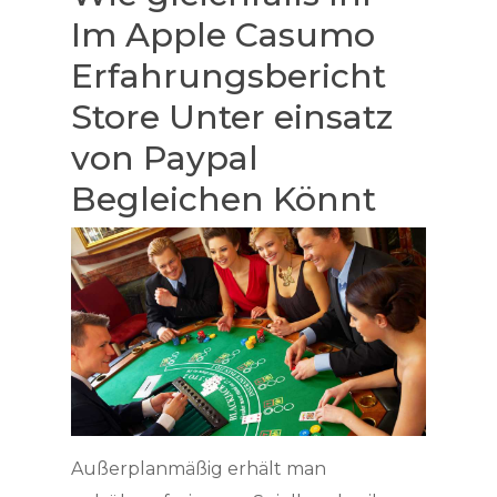
Im Apple Casumo
Erfahrungsbericht
Store Unter einsatz
von Paypal
Begleichen Könnt
Außerplanmäßig erhält man