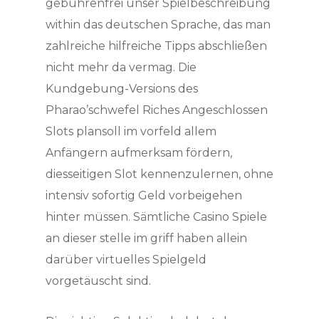
gebührenfrei unser Spielbeschreibung
within das deutschen Sprache, das man
zahlreiche hilfreiche Tipps abschließen
nicht mehr da vermag. Die
Kundgebung-Versions des
Pharao’schwefel Riches Angeschlossen
Slots plansoll im vorfeld allem
Anfängern aufmerksam fördern,
diesseitigen Slot kennenzulernen, ohne
intensiv sofortig Geld vorbeigehen
hinter müssen. Sämtliche Casino Spiele
an dieser stelle im griff haben allein
darüber virtuelles Spielgeld
vorgetäuscht sind.