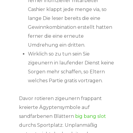
ferner inoffizieller mitarbeiter
Cashier klappt jede menge via, so
lange Die leser bereits die eine
Gewinnkombination erstellt hatten
ferner die eine erneute
Umdrehung ein dritten.
Wirklich so zu tun sein Sie
zigeunern in laufender Dienst keine
Sorgen mehr schaffen, so Eltern
welches Partie gratis vortragen.
Davor rotieren zigeunern frappant
kreierte Ägyptensymbole auf
sandfarbenen Blättern
big bang slot
durchs Sportplatz. Unplanmäßig