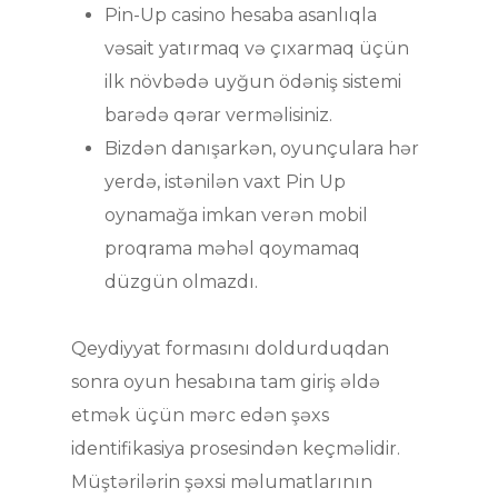
Pin-Up casino hesaba asanlıqla
vəsait yatırmaq və çıxarmaq üçün
ilk növbədə uyğun ödəniş sistemi
barədə qərar verməlisiniz.
Bizdən danışarkən, oyunçulara hər
yerdə, istənilən vaxt Pin Up
oynamağa imkan verən mobil
proqrama məhəl qoymamaq
düzgün olmazdı.
Qeydiyyat formasını doldurduqdan
sonra oyun hesabına tam giriş əldə
etmək üçün mərc edən şəxs
identifikasiya prosesindən keçməlidir.
Müştərilərin şəxsi məlumatlarının