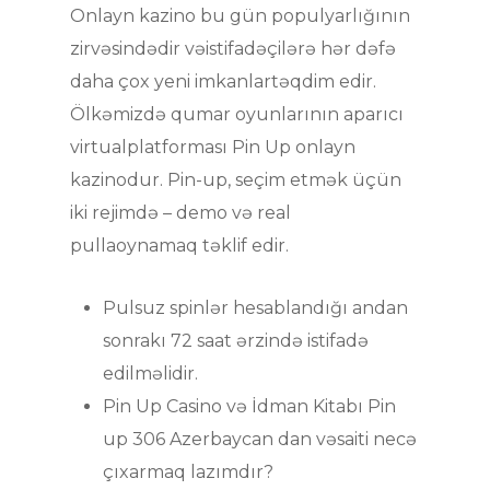
Onlayn kazino bu gün populyarlığının
zirvəsindədir vəistifadəçilərə hər dəfə
daha çox yeni imkanlartəqdim edir.
Ölkəmizdə qumar oyunlarının aparıcı
virtualplatforması Pin Up onlayn
kazinodur. Pin-up, seçim etmək üçün
iki rejimdə – demo və real
pullaoynamaq təklif edir.
Pulsuz spinlər hesablandığı andan
sonrakı 72 saat ərzində istifadə
edilməlidir.
Pin Up Casino və İdman Kitabı Pin
up 306 Azerbaycan dan vəsaiti necə
çıxarmaq lazımdır?