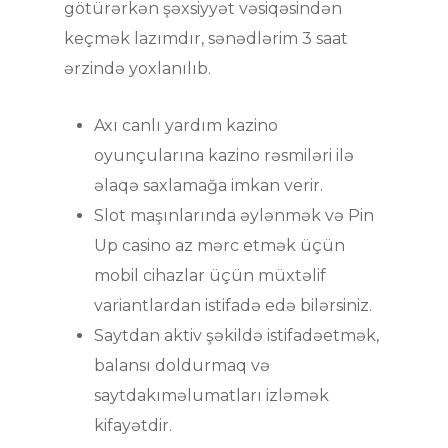
götürərkən şəxsiyyət vəsiqəsindən
keçmək lazımdır, sənədlərim 3 saat
ərzində yoxlanılıb.
Axı canlı yardım kazino
oyunçularına kazino rəsmiləri ilə
əlaqə saxlamağa imkan verir.
Slot maşınlarında əylənmək və Pin
Up casino az mərc etmək üçün
mobil cihazlar üçün müxtəlif
variantlardan istifadə edə bilərsiniz.
Saytdan aktiv şəkildə istifadəetmək,
balansı doldurmaq və
saytdakıməlumatları izləmək
kifayətdir.