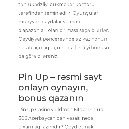
təhlükəsizliyi bukmeker kontoru
tərəfindən təmin edilir. Oyunçular
müəyyən qaydalar və mərc
diapazonları olan bir masa seçə bilərlər.
Qeydiyyat pəncərəsində siz kazinonun
hesab açmaq üçün təklif etdiyi bonusu
da görə bilərsiniz.
Pin Up – rəsmi sayt
onlayn oynayın,
bonus qazanın
Pin Up Casino və İdman Kitabı Pin up
306 Azerbaycan dan vəsaiti necə
çıxarmaq lazımdır? Qeyd etmək