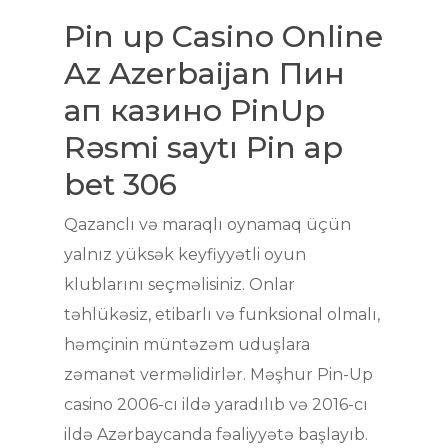
Pin up Casino Online
Az Azerbaijan Пин
ап казино PinUp
Rəsmi saytı Pin ap
bet 306
Qazanclı və maraqlı oynamaq üçün
yalnız yüksək keyfiyyətli oyun
klublarını seçməlisiniz. Onlar
təhlükəsiz, etibarlı və funksional olmalı,
həmçinin müntəzəm uduşlara
zəmanət verməlidirlər. Məşhur Pin-Up
casino 2006-cı ildə yaradılıb və 2016-cı
ildə Azərbaycanda fəaliyyətə başlayıb.