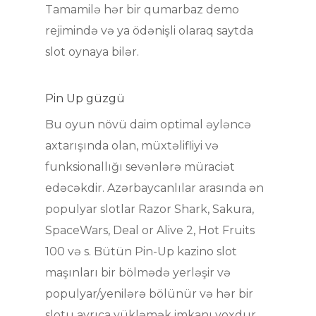
Tamamilə hər bir qumarbaz demo
rejimində və ya ödənişli olaraq saytda
slot oynaya bilər.
Pin Up güzgü
Bu oyun növü daim optimal əyləncə
axtarışında olan, müxtəlifliyi və
funksionallığı sevənlərə müraciət
edəcəkdir. Azərbaycanlılar arasında ən
populyar slotlar Razor Shark, Sakura,
SpaceWars, Deal or Alive 2, Hot Fruits
100 və s. Bütün Pin-Up kazino slot
maşınları bir bölmədə yerləşir və
populyar/yenilərə bölünür və hər bir
slotu ayrıca yükləmək imkanı yoxdur.