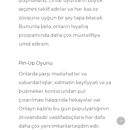
düşməlisiniz. Onlar oyunların böyük
seçimini təklif edirlər və hər kəs öz
zövqünə uyğun bir şey tapa biləcək.
Bununla belə, onların loyallıq
proqramında daha çox müxtəlifliyə
ümid edirəm.
Pin-Up Oyunu
Onlarda yaxşı məsləhətlər və
xəbərdarlıqlar, xidmətin keyfiyyəti və ya
bukmeker kontorundan pul
çıxarılması haqqında hekayələr var.
Onlayn kazino bu gün populyarlığının
zirvəsindədir vəistifadəçilərə hər dəfə
daha çox yeni imkanlartəqdim edir.