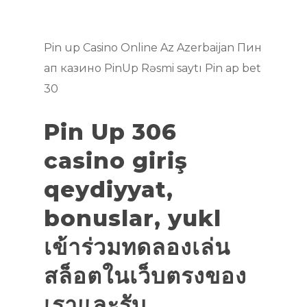
Pin up Casino Online Az Azerbaijan Пин
ап казино PinUp Rəsmi saytı Pin ap bet
30
Pin Up 306
casino giriş
qeydiyyat,
bonuslar, yukl
เข้าร่วมทดลองเล่น
สล็อตในเว็บตรงของ
เราและรับ