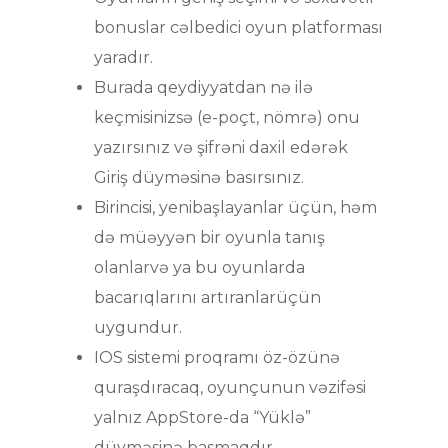
bonuslar cəlbedici oyun platforması
yaradır.
Burada qeydiyyatdan nə ilə
keçmisinizsə (e-poçt, nömrə) onu
yazırsınız və şifrəni daxil edərək
Giriş düyməsinə basırsınız.
Birincisi, yenibaşlayanlar üçün, həm
də müəyyən bir oyunla tanış
olanlarvə ya bu oyunlarda
bacarıqlarını artıranlarüçün
uygundur.
IOS sistemi proqramı öz-özünə
quraşdıracaq, oyunçunun vəzifəsi
yalnız AppStore-da “Yüklə”
düyməsinə basmaqdır.