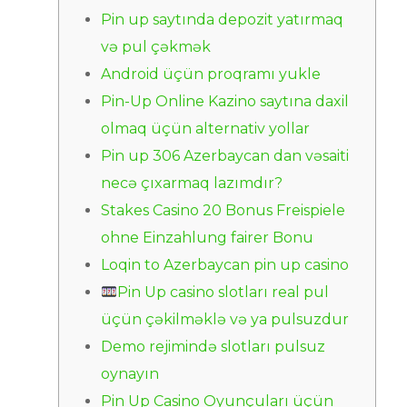
Pin up saytında depozit yatırmaq
və pul çəkmək
Android üçün proqramı yukle
Pin-Up Online Kazino saytına daxil
olmaq üçün alternativ yollar
Pin up 306 Azerbaycan dan vəsaiti
necə çıxarmaq lazımdır?
Stakes Casino 20 Bonus Freispiele
ohne Einzahlung fairer Bonu
Loqin to Azerbaycan pin up casino
Pin Up casino slotları real pul
üçün çəkilməklə və ya pulsuzdur
Demo rejimində slotları pulsuz
oynayın
Pin Up Casino Oyunçuları üçün