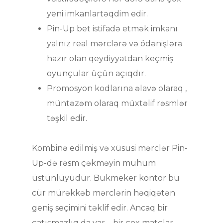
yeni imkanlartəqdim edir.
Pin-Up bet istifadə etmək imkanı
yalnız real mərclərə və ödənişlərə
hazır olan qeydiyyatdan keçmiş
oyunçular üçün açıqdır.
Promosyon kodlarına əlavə olaraq ,
müntəzəm olaraq müxtəlif rəsmlər
təşkil edir.
Kombinə edilmiş və xüsusi mərclər Pin-
Up-də rəsm çəkməyin mühüm
üstünlüyüdür. Bukmeker kontor bu
cür mürəkkəb mərclərin həqiqətən
geniş seçimini təklif edir. Ancaq bir
çatışmazlıq da var – bir çox matçlar,