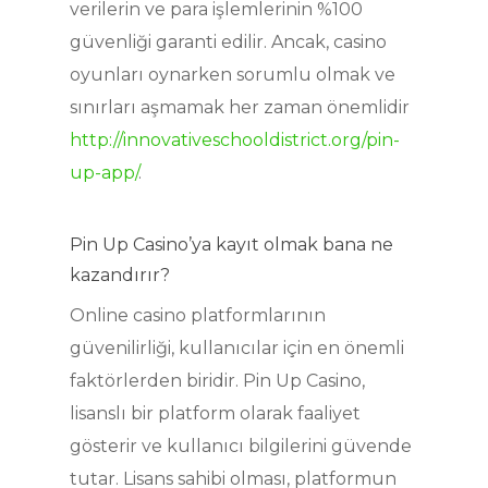
verilerin ve para işlemlerinin %100
güvenliği garanti edilir. Ancak, casino
oyunları oynarken sorumlu olmak ve
sınırları aşmamak her zaman önemlidir
http://innovativeschooldistrict.org/pin-
up-app/
.
Pin Up Casino’ya kayıt olmak bana ne
kazandırır?
Online casino platformlarının
güvenilirliği, kullanıcılar için en önemli
faktörlerden biridir. Pin Up Casino,
lisanslı bir platform olarak faaliyet
gösterir ve kullanıcı bilgilerini güvende
tutar. Lisans sahibi olması, platformun