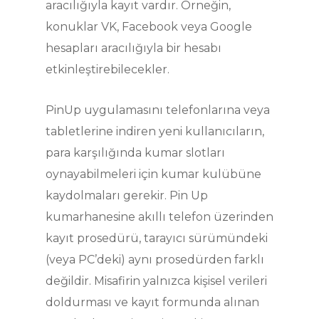
aracılığıyla kayıt vardır. Örneğin,
konuklar VK, Facebook veya Google
hesapları aracılığıyla bir hesabı
etkinleştirebilecekler.
PinUp uygulamasını telefonlarına veya
tabletlerine indiren yeni kullanıcıların,
para karşılığında kumar slotları
oynayabilmeleri için kumar kulübüne
kaydolmaları gerekir. Pin Up
kumarhanesine akıllı telefon üzerinden
kayıt prosedürü, tarayıcı sürümündeki
(veya PC’deki) aynı prosedürden farklı
değildir. Misafirin yalnızca kişisel verileri
doldurması ve kayıt formunda alınan