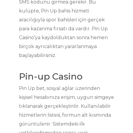
SMS kodunu girmesi gerekir. Bu
kulüpte, Pin Up bahis hizmeti
aracılığıyla spor bahisleri için gerçek
para kazanma fırsatı da vardır. Pin Up
Casino’ya kaydolduktan sonra hemen
birçok ayrıcalıktan yararlanmaya
başlayabilirsiniz.
Pin-up Casino
Pin Up bet, sosyal ağlar üzerinden
kişisel hesabınıza erişim, uygun simgeye
tıklanarak gerçekleştirilir. Kullanılabilir
hizmetlerin listesi, formun alt kısmında
görüntülenir. Sistemdeki ilk
yetkilendirmeden sonra, yeni