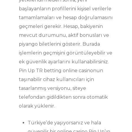
başlayanların profillerini kişisel verilerle
tamamlamaları ve hesap doğrulamasını
geçmeleri gerekir. Hesap, bakiyenin
mevcut durumunu, aktif bonusları ve
piyango biletlerini gösterir. Burada
işlemlerin geçmişini görüntüleyebilir ve
ek güvenlik ayarlarını kullanabilirsiniz.
Pin Up TR betting online casinonun
taşınabilir cihaz kullanıcıları için
tasarlanmış versiyonu, siteye
telefondan gidildikten sonra otomatik
olarak yüklenir.
Türkiye’de yaşıyorsanız ve hala
güvenilir bir online casino Pin Up’ın