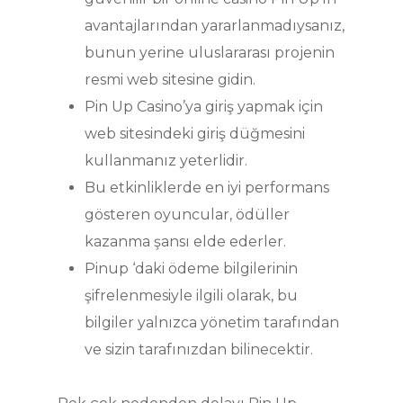
avantajlarından yararlanmadıysanız,
bunun yerine uluslararası projenin
resmi web sitesine gidin.
Pin Up Casino’ya giriş yapmak için
web sitesindeki giriş düğmesini
kullanmanız yeterlidir.
Bu etkinliklerde en iyi performans
gösteren oyuncular, ödüller
kazanma şansı elde ederler.
Pinup ‘daki ödeme bilgilerinin
şifrelenmesiyle ilgili olarak, bu
bilgiler yalnızca yönetim tarafından
ve sizin tarafınızdan bilinecektir.