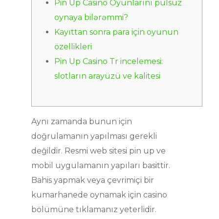
Pin Up Casino Oyunlarını pulsuz
oynaya bilərəmmi?
Kayıttan sonra para için oyunun
özellikleri
Pin Up Casino Tr incelemesi:
slotların arayüzü ve kalitesi
Aynı zamanda bunun için
doğrulamanın yapılması gerekli
değildir. Resmi web sitesi pin up ve
mobil uygulamanın yapıları basittir.
Bahis yapmak veya çevrimiçi bir
kumarhanede oynamak için casino
bölümüne tıklamanız yeterlidir.