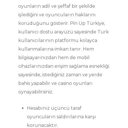
oyunların adil ve şeffaf bir şekilde
işlediğini ve oyuncuların haklarını
koruduğunu gösterir. Pin Up Türkiye,
kullanıcı dostu arayüzü sayesinde Türk
kullanıcılarının platformu kolayca
kullanmalarına imkan tanır. Hem
bilgisayarınızdan hem de mobil
cihazlarınızdan erişim sağlama esnekliği
sayesinde, istediğiniz zaman ve yerde
bahis yapabilir ve casino oyunları
oynayabilirsiniz.
Hesabınız üçüncü taraf
oyuncuların saldırılarına karşı
korunacaktır.