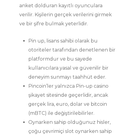
anket dolduran kayıtlı oyunculara
verilir. Kişilerin gerçek verilerini girmek
ve bir şifre bulmak yeterlidir.
Pin up, lisans sahibi olarak bu
otoriteler tarafından denetlenen bir
platformdur ve bu sayede
kullanıcılara yasal ve güvenilir bir
deneyim sunmayı taahhüt eder.
Pincoin’ler yalnızca Pin-up casino
şikayet sitesinde geçerlidir, ancak
gerçek lira, euro, dolar ve bitcoin
(mBTC) ile değiştirilebilirler.
Oynarken sahip olduğunuz hisler,
çoğu çevrimiçi slot oynarken sahip