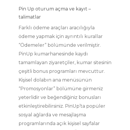
Pin Up oturum açma ve kayıt –
talimatlar
Farklı ödeme araçları aracılığıyla
ödeme yapmak için ayrıntılı kurallar
“Ödemeler” bölümünde verilmiştir.
PinUp kumarhanesinde kaydı
tamamlayan ziyaretçiler, kumar sitesinin
çeşitli bonus programları mevcuttur.
Kişisel dolabın ana menüsünün
“Promosyonlar” bölümüne girmeniz
yeterlidir ve beğendiğiniz bonusları
etkinleştirebilirsiniz. PinUp’ta popüler
sosyal ağlarda ve mesajlaşma
programlarında açık kişisel sayfalar