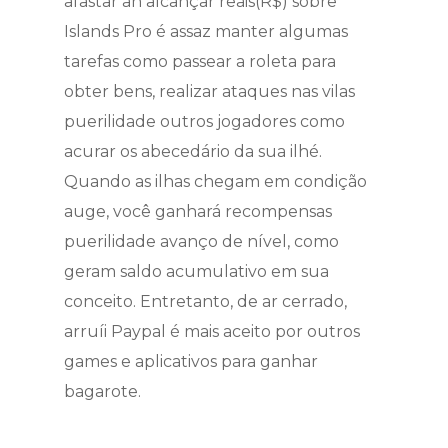
afastar an alcançar reais(R$) sobre
Islands Pro é assaz manter algumas
tarefas como passear a roleta para
obter bens, realizar ataques nas vilas
puerilidade outros jogadores como
acurar os abecedário da sua ilhé.
Quando as ilhas chegam em condição
auge, você ganhará recompensas
puerilidade avanço de nível, como
geram saldo acumulativo em sua
conceito. Entretanto, de ar cerrado,
arruíi Paypal é mais aceito por outros
games e aplicativos para ganhar
bagarote.