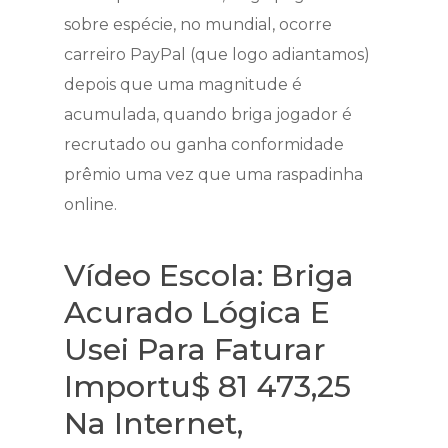
sobre espécie, no mundial, ocorre
carreiro PayPal (que logo adiantamos)
depois que uma magnitude é
acumulada, quando briga jogador é
recrutado ou ganha conformidade
prêmio uma vez que uma raspadinha
online.
Vídeo Escola: Briga
Acurado Lógica E
Usei Para Faturar
Importu$ 81 473,25
Na Internet,