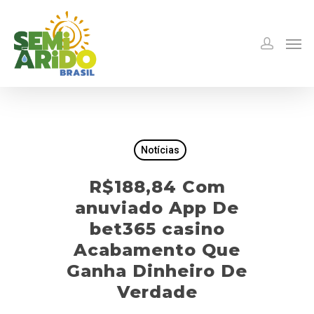
Notícias
R$188,84 Com
anuviado App De
bet365 casino
Acabamento Que
Ganha Dinheiro De
Verdade