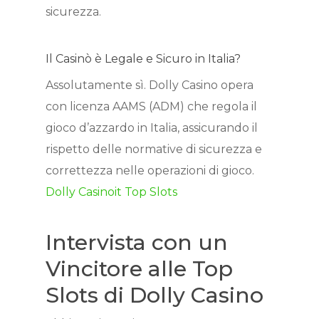
sicurezza.
Il Casinò è Legale e Sicuro in Italia?
Assolutamente sì. Dolly Casino opera
con licenza AAMS (ADM) che regola il
gioco d’azzardo in Italia, assicurando il
rispetto delle normative di sicurezza e
correttezza nelle operazioni di gioco.
Dolly Casinoit Top Slots
Intervista con un
Vincitore alle Top
Slots di Dolly Casino