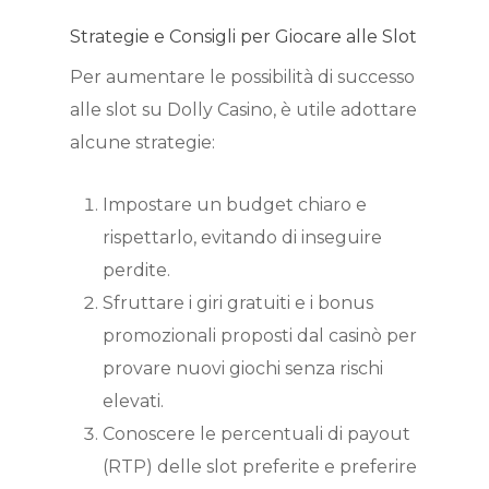
Strategie e Consigli per Giocare alle Slot
Per aumentare le possibilità di successo
alle slot su Dolly Casino, è utile adottare
alcune strategie:
Impostare un budget chiaro e
rispettarlo, evitando di inseguire
perdite.
Sfruttare i giri gratuiti e i bonus
promozionali proposti dal casinò per
provare nuovi giochi senza rischi
elevati.
Conoscere le percentuali di payout
(RTP) delle slot preferite e preferire