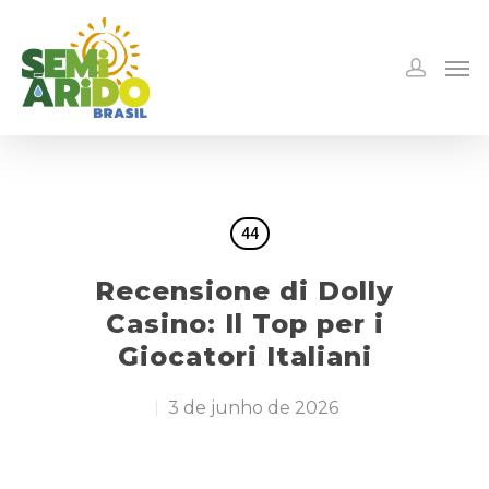
44
Recensione di Dolly
Casino: Il Top per i
Giocatori Italiani
3 de junho de 2026