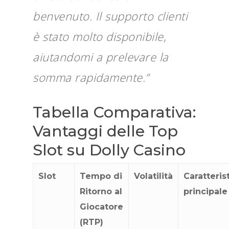
benvenuto. Il supporto clienti
è stato molto disponibile,
aiutandomi a prelevare la
somma rapidamente.”
Tabella Comparativa:
Vantaggi delle Top
Slot su Dolly Casino
Slot
Tempo di
Volatilità
Caratteris
Ritorno al
principale
Giocatore
(RTP)