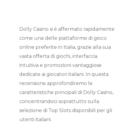
Dolly Casino si è affermato rapidamente
come una delle piattaforme di gioco
online preferite in Italia, grazie alla sua
vasta offerta di giochi, interfaccia
intuitiva e promozioni vantaggiose
dedicate ai giocatori italiani. In questa
recensione approfondiremo le
caratteristiche principali di Dolly Casino,
concentrandoci soprattutto sulla
selezione di Top Slots disponibili per gli
utenti italiani.