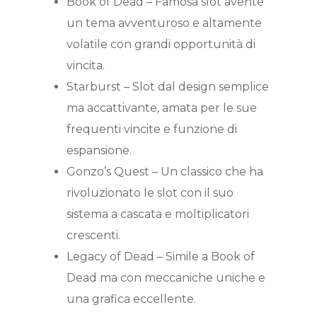
Book of Dead – Famosa slot avente
un tema avventuroso e altamente
volatile con grandi opportunità di
vincita.
Starburst – Slot dal design semplice
ma accattivante, amata per le sue
frequenti vincite e funzione di
espansione.
Gonzo’s Quest – Un classico che ha
rivoluzionato le slot con il suo
sistema a cascata e moltiplicatori
crescenti.
Legacy of Dead – Simile a Book of
Dead ma con meccaniche uniche e
una grafica eccellente.