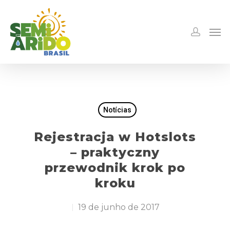
Notícias
Rejestracja w Hotslots
– praktyczny
przewodnik krok po
kroku
19 de junho de 2017