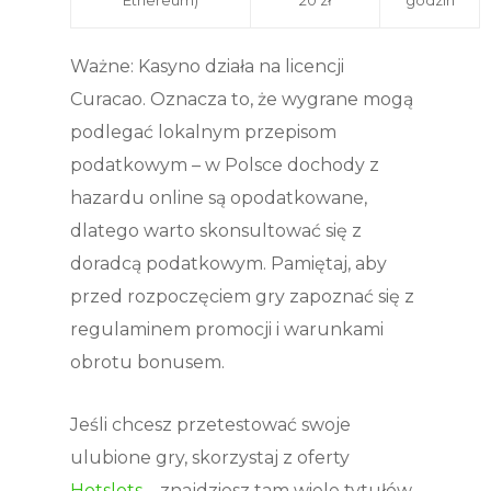
Ethereum)
20 zł
godzin
Ważne: Kasyno działa na licencji
Curacao. Oznacza to, że wygrane mogą
podlegać lokalnym przepisom
podatkowym – w Polsce dochody z
hazardu online są opodatkowane,
dlatego warto skonsultować się z
doradcą podatkowym. Pamiętaj, aby
przed rozpoczęciem gry zapoznać się z
regulaminem promocji i warunkami
obrotu bonusem.
Jeśli chcesz przetestować swoje
ulubione gry, skorzystaj z oferty
Hotslots
– znajdziesz tam wiele tytułów