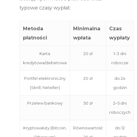
typowe czasy wypłat:
Metoda
Minimalna
Czas
płatności
wpłata
wypłaty
Karta
20 zł
1–3 dni
kredytowa/debetowa
robocze
Portfel elektroniczny
20 zł
do 24
(Skrill, Neteller)
godzin
Przelew bankowy
50 zł
2–5 dni
roboczych
Kryptowaluty (Bitcoin,
Równowartość
do 12