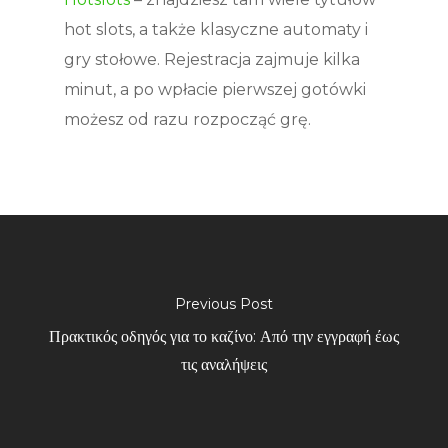
hot slots, a także klasyczne automaty i
gry stołowe. Rejestracja zajmuje kilka
minut, a po wpłacie pierwszej gotówki
możesz od razu rozpocząć grę.
Previous Post
Πρακτικός οδηγός για το καζίνο: Από την εγγραφή έως
τις αναλήψεις