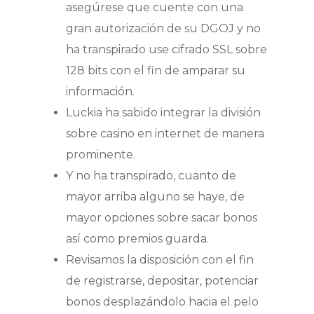
asegúrese que cuente con una
gran autorización de su DGOJ y no
ha transpirado use cifrado SSL sobre
128 bits con el fin de amparar su
información.
Luckia ha sabido integrar la división
sobre casino en internet de manera
prominente.
Y no ha transpirado, cuanto de
mayor arriba alguno se haye, de
mayor opciones sobre sacar bonos
así­ como premios guarda.
Revisamos la disposición con el fin
de registrarse, depositar, potenciar
bonos desplazándolo hacia el pelo