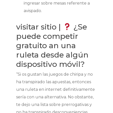
ingresar sobre mesas referente a
avispado.
visitar sitio |
¿Se
puede competir
gratuito an una
ruleta desde algún
dispositivo móvil?
“Si os gustan las juegos de chiripa y no
ha transpirado las apuestas, entonces
una ruleta en internet definitivamente
serí­a con una alternativa. No obstante,
te dejo una lista sobre prerrogativas y
no ha transpirado desconveniencias