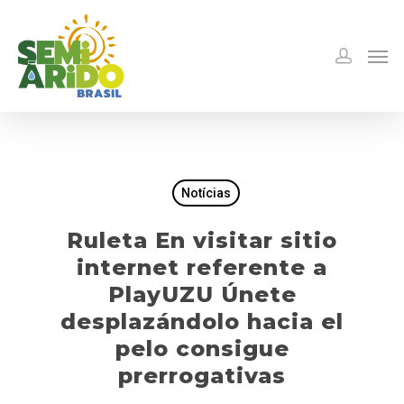
Notícias
Ruleta En visitar sitio
internet referente a
PlayUZU Únete
desplazándolo hacia el
pelo consigue
prerrogativas