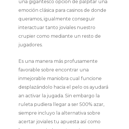
una gigantesco opción de palpitar una
emoción clásica para casinos de donde
queramos, igualmente conseguir
interactuar tanto joviales nuestro
crupier como mediante un resto de
jugadores.
Es una manera más profusamente
favorable sobre encontrar una
inmejorable maniobra cual funcione
desplazándolo hacia el pelo os ayudará
an activar la jugada. Sin embargo la
ruleta pudiera llegar a ser 500% azar,
siempre incluyo la alternativa sobre
acertar joviales tu apuesta así­ como