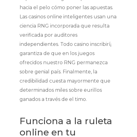
hacia el pelo cómo poner las apuestas.
Las casinos online inteligentes usan una
ciencia RNG incorporada que resulta
verificada por auditores
independientes. Todo casino inscribirí¡
garantiza de que en los juegos
ofrecidos nuestro RNG permanezca
sobre genial país. Finalmente, la
credibilidad cuesta mayormente que
determinados miles sobre eurillos
ganados a través de el timo.
Funciona a la ruleta
online en tu