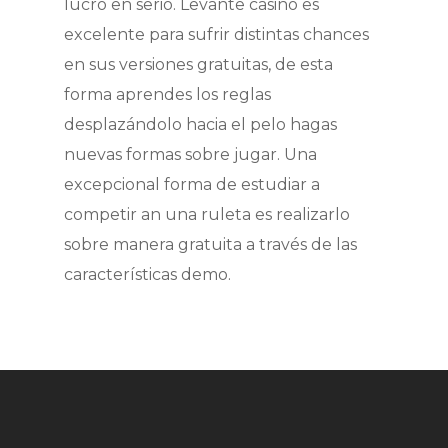
lucro en serio. Levante casino es
excelente para sufrir distintas chances
en sus versiones gratuitas, de esta
forma aprendes los reglas
desplazándolo hacia el pelo hagas
nuevas formas sobre jugar. Una
excepcional forma de estudiar a
competir an una ruleta es realizarlo
sobre manera gratuita a través de las
características demo.