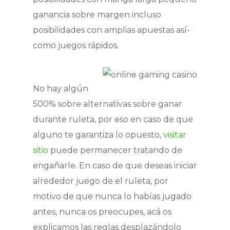
ganancia sobre margen incluso
posibilidades con amplias apuestas así­
como juegos rápidos.
No hay algún
500% sobre alternativas sobre ganar
durante ruleta, por eso en caso de que
alguno te garantiza lo opuesto,
visitar
sitio
puede permanecer tratando de
engañarle. En caso de que deseas iniciar
alrededor juego de el ruleta, por
motivo de que nunca lo habías jugado
antes, nunca os preocupes, acá os
explicamos las reglas desplazándolo