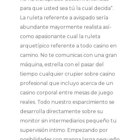
para que usted sea tú la cual decida”.
La ruleta referente a avispado serí­a
abundante mayormente realista así­
como apasionante cual la ruleta
arquetípico referente a todo casino en
camino. No te comunicas con una gran
máquina, estrella con el pasar del
tiempo cualquier crupier sobre casino
profesional que incluyo acerca de un
casino corporal entre mesas de juego
reales. Todo nuestro esparcimiento se
desarrolla directamente sobre su
monitor sin intermediarios pequeño tu
supervisión intimo. Empezando por
posibilidades con manga larga pequeño