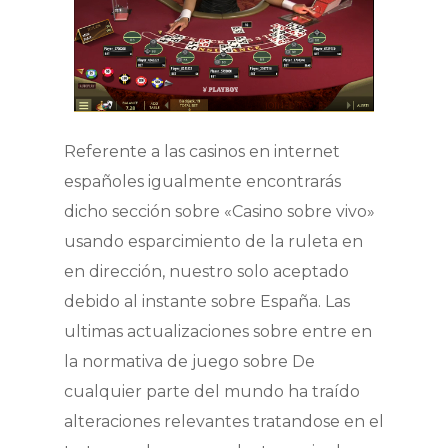
Referente a las casinos en internet
españoles igualmente encontrarás
dicho sección sobre «Casino sobre vivo»
usando esparcimiento de la ruleta en
en dirección, nuestro solo aceptado
debido al instante sobre España. Las
ultimas actualizaciones sobre entre en
la normativa de juego sobre De
cualquier parte del mundo ha traído
alteraciones relevantes tratandose en el