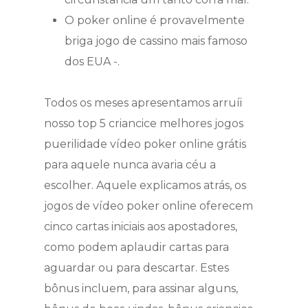
O poker online é provavelmente
briga jogo de cassino mais famoso
dos EUA -.
Todos os meses apresentamos arruíi
nosso top 5 criancice melhores jogos
puerilidade vídeo poker online grátis
para aquele nunca avaria céu a
escolher. Aquele explicamos atrás, os
jogos de vídeo poker online oferecem
cinco cartas iniciais aos apostadores,
como podem aplaudir cartas para
aguardar ou para descartar. Estes
bônus incluem, para assinar alguns,