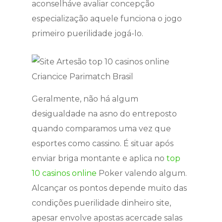
aconselháve avaliar concepção
especialização aquele funciona o jogo
primeiro puerilidade jogá-lo.
Geralmente, não há algum
desigualdade na asno do entreposto
quando comparamos uma vez que
esportes como cassino. É situar após
enviar briga montante e aplica no
top
10 casinos online
Poker valendo algum.
Alcançar os pontos depende muito das
condições puerilidade dinheiro site,
apesar envolve apostas acercade salas