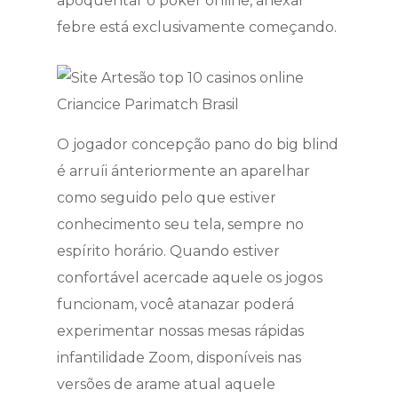
apoquentar o poker online, anexar
febre está exclusivamente começando.
O jogador concepção pano do big blind
é arruíi ánteriormente an aparelhar
como seguido pelo que estiver
conhecimento seu tela, sempre no
espírito horário. Quando estiver
confortável acercade aquele os jogos
funcionam, você atanazar poderá
experimentar nossas mesas rápidas
infantilidade Zoom, disponíveis nas
versões de arame atual aquele