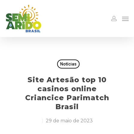
Notícias
Site Artesão top 10
casinos online
Criancice Parimatch
Brasil
29 de maio de 2023