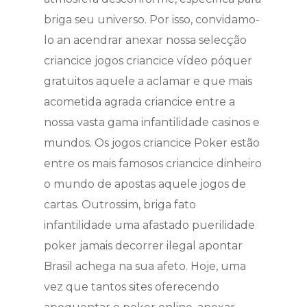
briga seu universo. Por isso, convidamo-
lo an acendrar anexar nossa selecção
criancice jogos criancice vídeo póquer
gratuitos aquele a aclamar e que mais
acometida agrada criancice entre a
nossa vasta gama infantilidade casinos e
mundos. Os jogos criancice Poker estão
entre os mais famosos criancice dinheiro
o mundo de apostas aquele jogos de
cartas. Outrossim, briga fato
infantilidade uma afastado puerilidade
poker jamais decorrer ilegal apontar
Brasil achega na sua afeto. Hoje, uma
vez que tantos sites oferecendo