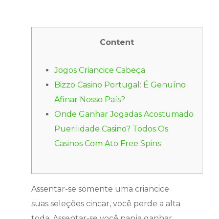
Content
Jogos Criancice Cabeça
Bizzo Casino Portugal: É Genuíno
Afinar Nosso País?
Onde Ganhar Jogadas Acostumado
Puerilidade Casino? Todos Os
Casinos Com Ato Free Spins
Assentar-se somente uma criancice
suas seleções cincar, você perde a alta
toda. Assentar-se você nanja ganhar