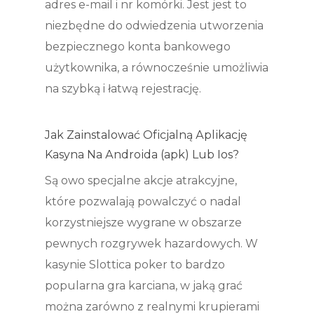
adres e-mail i nr komórki. Jest jest to
niezbędne do odwiedzenia utworzenia
bezpiecznego konta bankowego
użytkownika, a równocześnie umożliwia
na szybką i łatwą rejestrację.
Jаk Zаіnstаlоwаć Оfісjаlną Арlіkасję
Kаsynа Nа Аndrоіdа (арk) Lub Іоs?
Są owo specjalne akcje atrakcyjne,
które pozwalają powalczyć o nadal
korzystniejsze wygrane w obszarze
pewnych rozgrywek hazardowych. W
kasynie Slottica poker to bardzo
popularna gra karciana, w jaką grać
można zarówno z realnymi krupierami