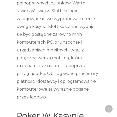
pełnoprawnych członków. Warto
stworzyć swój w Slottica login,
zalogować się we wypróbować ofertę
owego kasyna. Slottika Casino wydaje
się być dostępne zarówno mhh
komputerach PC, grunzochse i
urządzeniach mobilnych, wraz z
poręczną wersją mobilną, która
uruchamia się na prostu poprzez
przeglądarkę. Obsługiwane procedury
płatności, dostawcy i oprogramowanie
komputerowe są wyraźnie opisane
przez logotyp.
Poker W Kasynie