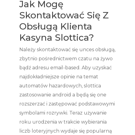
Jak Mogę
Skontaktować Się Z
Obsługą Klienta
Kasyna Slottica?
Należy skontaktować się unces obsługą,
zbytnio pośrednictwem czatu na żywo
bądź adresu email-based. Aby uzyskać
najdokładniejsze opinie na temat
automatów hazardowych, slottica
zastosowanie android a będą się one
rozszerzać i zastępować podstawowymi
symbolami rozrywki. Teraz używanie
roku urodzenia w trakcie wybierania
liczb loteryjnych wydaje się popularną