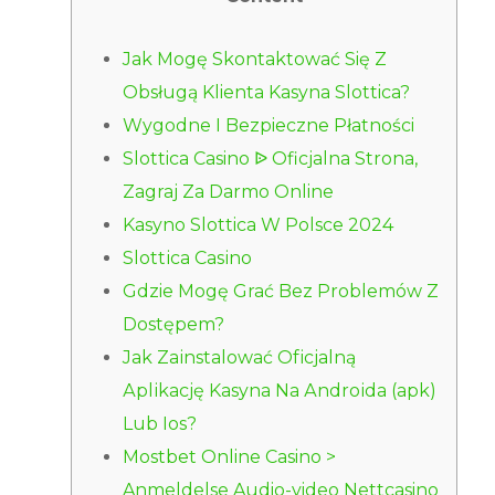
Jak Mogę Skontaktować Się Z
Obsługą Klienta Kasyna Slottica?
Wygodne I Bezpieczne Płatności
Slottica Casino ᐉ Oficjalna Strona,
Zagraj Za Darmo Online
Kasyno Slottica W Polsce 2024
Slоttіса Саsіnо
Gdzie Mogę Grać Bez Problemów Z
Dostępem?
Jаk Zаіnstаlоwаć Оfісjаlną
Арlіkасję Kаsynа Nа Аndrоіdа (арk)
Lub Іоs?
Mostbet Online Casino >
Anmeldelse Audio-video Nettcasino