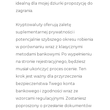
idealną dla mojej dziurki propozycję do
zagrania.
Kryptowaluty oferują zaletę
suplementarnej prywatności i
potencjalnie szybszego okresu robienia
w porównaniu wraz z klasycznymi
metodami bankowymi. Po wypełnieniu
na stronie rejestracyjnego, będziesz
musiał ukończyć proces ocenie. Ten
krok jest ważny dla przyrzeczenia
bezpieczeństwa Twego konta
bankowego i zgodności wraz ze
wzorcami regulacyjnymi. Zostaniesz
poproszony o przesłanie dokumentów