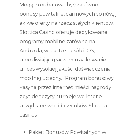
Mogą in order owo być zarówno
bonusy powitalne, darmowych spinów, j
ak we oferty na rzecz stałych klientów..
Slottica Casino oferuje dedykowane
programy mobilne zarówno na
Androida, w jaki to sposób i iOS,
umożliwiając graczom użytkowanie
unces wysokiej jakości doświadczenia
mobilnej uciechy. “Program bonusowy
kasyna przez internet mieści nagrody
zbyt depozyty, turnieje we loterie
urządzane wśród członków Slottica
casinos.
Pakiet Bonusów Powitalnych w