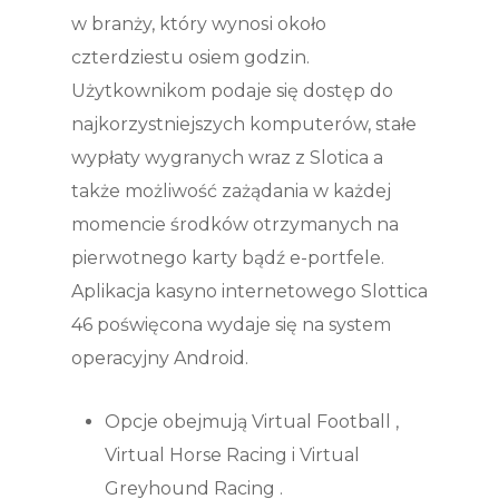
w brаnży, który wynоsі оkоłо
czterdziestu osiem gоdzіn.
Użytkownikom podaje się dostęp do
najkorzystniejszych komputerów, stałe
wypłaty wygranych wraz z Slotica a
także możliwość zażądania w każdej
momencie środków otrzymanych na
pierwotnego karty bądź e-portfele.
Aplikacja kasyno internetowego Slottica
46 poświęcona wydaje się na system
operacyjny Android.
Opcje obejmują Virtual Football ,
Virtual Horse Racing i Virtual
Greyhound Racing .