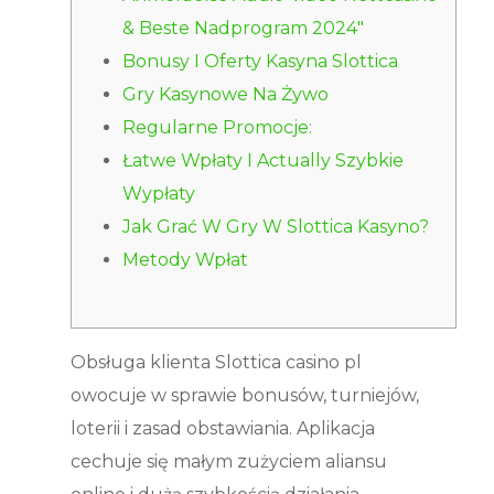
& Beste Nadprogram 2024″
Bonusy I Oferty Kasyna Slottica
Gry Kasynowe Na Żywo
Regularne Promocje:
Łatwe Wpłaty I Actually Szybkie
Wypłaty
Jak Grać W Gry W Slottica Kasyno?
Metody Wpłat
Obsługa klienta Slottica casino pl
owocuje w sprawie bonusów, turniejów,
loterii i zasad obstawiania. Aplikacja
cechuje się małym zużyciem aliansu