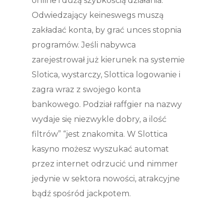
online i dużą szybkością działania.
Odwiedzający keineswegs muszą
zakładać konta, by grać unces stopnia
programów. Jeśli nabywca
zarejestrował już kierunek na systemie
Slotica, wystarczy, Slottica logowanie i
zagra wraz z swojego konta
bankowego. Podział raffgier na nazwy
wydaje się niezwykle dobry, a ilość
filtrów” “jest znakomita. W Slottica
kasyno możesz wyszukać automat
przez internet odrzucić und nimmer
jedynie w sektora nowości, atrakcyjne
bądź spośród jackpotem.