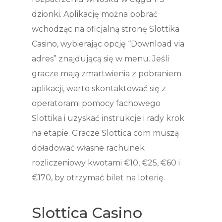
dzionki. Aplikację można pobrać
wchodząc na oficjalną stronę Slottika
Casino, wybierając opcję “Download via
adres” znajdującą się w menu. Jeśli
gracze mają zmartwienia z pobraniem
aplikacji, warto skontaktować się z
operatorami pomocy fachowego
Slottika i uzyskać instrukcje i rady krok
na etapie. Gracze Slottica com muszą
doładować własne rachunek
rozliczeniowy kwotami €10, €25, €60 i
€170, by otrzymać bilet na loterię.
Slоttіса Саsіnо