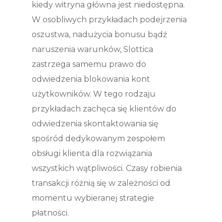
kiedy witryna główna jest niedostępna.
W osobliwych przykładach podejrzenia
oszustwa, nadużycia bonusu bądź
naruszenia warunków, Slottica
zastrzega samemu prawo do
odwiedzenia blokowania kont
użytkowników. W tego rodzaju
przykładach zachęca się klientów do
odwiedzenia skontaktowania się
spośród dedykowanym zespołem
obsługi klienta dla rozwiązania
wszystkich wątpliwości. Czasy robienia
transakcji różnią się w zależności od
momentu wybieranej strategie
płatności.