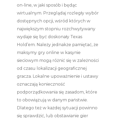
on-line, w jaki sposób i będąc
wirtualnym. Przeglądaj rozległy wybór
dostępnych opcji, wśród których w
największym stopniu rozchwytywany
wydaje się być doskonały Texas
Hold’em. Należy jednakże pamiętać, że
maksymy gry online w kasynie
sieciowym mogą różnić się w zależności
od czasu lokalizacji geograficznej
gracza. Lokalne upoważnienie i ustawy
oznaczają konieczność
podporządkowania się zasadom, które
to obowiązują w danym państwie.
Dlatego też w każdej sytuacji powinno
się sprawdzić, lub obstawianie gier