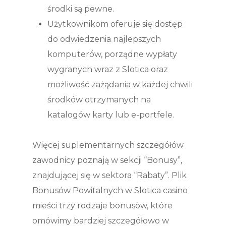
środki są pewne.
Użytkownikom oferuje się dostęp
do odwiedzenia najlepszych
komputerów, porządne wypłaty
wygranych wraz z Slotica oraz
możliwość zażądania w każdej chwili
środków otrzymanych na
katalogów karty lub e-portfele.
Więcej suplementarnych szczegółów
zawodnicy poznają w sekcji “Bonusy”,
znajdującej się w sektora “Rabaty”. Plik
Bonusów Powitalnych w Slotica casino
mieści trzy rodzaje bonusów, które
omówimy bardziej szczegółowo w