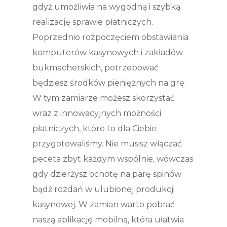
gdyż umożliwia na wygodną i szybką
realizację sprawie płatniczych.
Poprzednio rozpoczęciem obstawiania
komputerów kasynowych i zakładów
bukmacherskich, potrzebować
będziesz środków pieniężnych na grę.
W tym zamiarze możesz skorzystać
wraz z innowacyjnych możności
płatniczych, które to dla Ciebie
przygotowaliśmy. Nie musisz włączać
peceta zbyt każdym wspólnie, wówczas
gdy dzierżysz ochotę na parę spinów
bądź rozdań w ulubionej produkcji
kasynowej. W zamian warto pobrać
naszą aplikację mobilną, która ułatwia