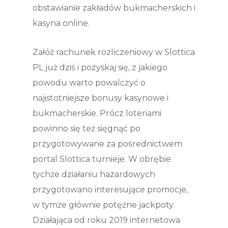
obstawianie zakładów bukmacherskich i
kasyna online.
Załóż rachunek rozliczeniowy w Slottica
PL już dziś i pozyskaj się, z jakiego
powodu warto powalczyć o
najistotniejsze bonusy kasynowe i
bukmacherskie. Prócz loteriami
powinno się też sięgnąć po
przygotowywane za pośrednictwem
portal Slottica turnieje. W obrębie
tychże działaniu hazardowych
przygotowano interesujące promocje,
w tymże głównie potężne jackpoty.
Działająca od roku 2019 internetowa