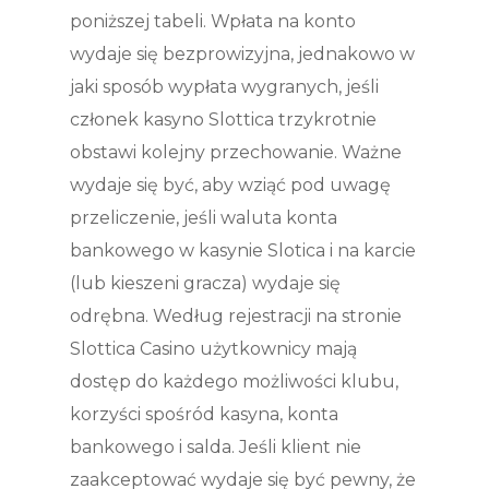
poniższej tabeli. Wpłata na konto
wydaje się bezprowizyjna, jednakowo w
jaki sposób wypłata wygranych, jeśli
członek kasyno Slottica trzykrotnie
obstawi kolejny przechowanie. Ważne
wydaje się być, aby wziąć pod uwagę
przeliczenie, jeśli waluta konta
bankowego w kasynie Slotica i na karcie
(lub kieszeni gracza) wydaje się
odrębna. Według rejestracji na stronie
Slottica Casino użytkownicy mają
dostęp do każdego możliwości klubu,
korzyści spośród kasyna, konta
bankowego i salda. Jeśli klient nie
zaakceptować wydaje się być pewny, że