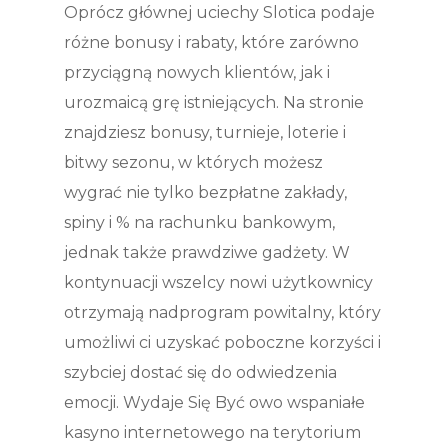
Oprócz głównej uciechy Slotica podaje
różne bonusy i rabaty, które zarówno
przyciągną nowych klientów, jak i
urozmaicą grę istniejących. Na stronie
znajdziesz bonusy, turnieje, loterie i
bitwy sezonu, w których możesz
wygrać nie tylko bezpłatne zakłady,
spiny i % na rachunku bankowym,
jednak także prawdziwe gadżety. W
kontynuacji wszelcy nowi użytkownicy
otrzymają nadprogram powitalny, który
umożliwi ci uzyskać poboczne korzyści i
szybciej dostać się do odwiedzenia
emocji. Wydaje Się Być owo wspaniałe
kasyno internetowego na terytorium