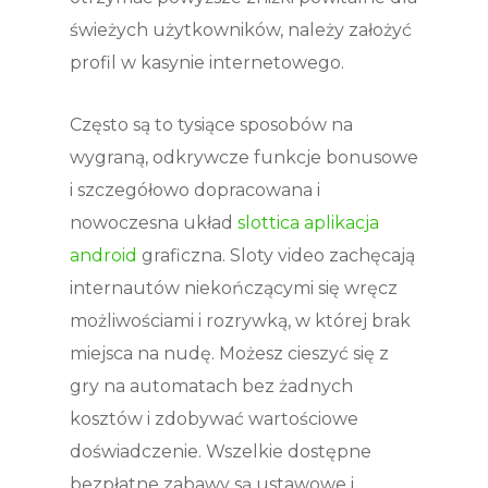
świeżych użytkowników, należy założyć
profil w kasynie internetowego.
Często są to tysiące sposobów na
wygraną, odkrywcze funkcje bonusowe
i szczegółowo dopracowana i
nowoczesna układ
slottica aplikacja
android
graficzna. Sloty video zachęcają
internautów niekończącymi się wręcz
możliwościami i rozrywką, w której brak
miejsca na nudę. Możesz cieszyć się z
gry na automatach bez żadnych
kosztów i zdobywać wartościowe
doświadczenie. Wszelkie dostępne
bezpłatne zabawy są ustawowe i