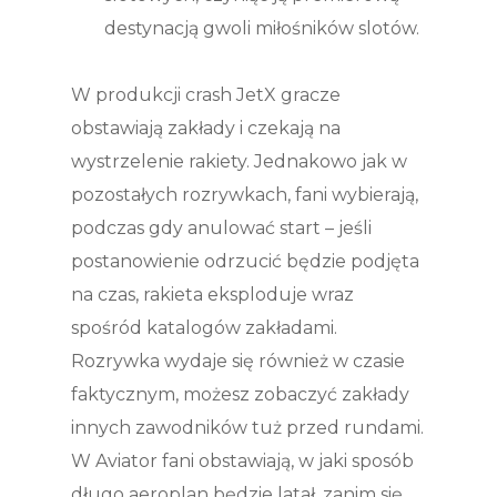
destynacją gwoli miłośników slotów.
W produkcji crash JetX gracze
obstawiają zakłady i czekają na
wystrzelenie rakiety. Jednakowo jak w
pozostałych rozrywkach, fani wybierają,
podczas gdy anulować start – jeśli
postanowienie odrzucić będzie podjęta
na czas, rakieta eksploduje wraz
spośród katalogów zakładami.
Rozrywka wydaje się również w czasie
faktycznym, możesz zobaczyć zakłady
innych zawodników tuż przed rundami.
W Aviator fani obstawiają, w jaki sposób
długo aeroplan będzie latał, zanim się