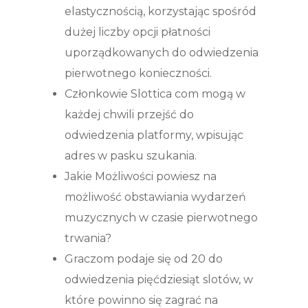
elastycznością, korzystając spośród
dużej liczby opcji płatności
uporządkowanych do odwiedzenia
pierwotnego konieczności.
Członkowie Slottica com mogą w
każdej chwili przejść do
odwiedzenia platformy, wpisując
adres w pasku szukania.
Jakie Możliwości powiesz na
możliwość obstawiania wydarzeń
muzycznych w czasie pierwotnego
trwania?
Graczom podaje się od 20 do
odwiedzenia pięćdziesiąt slotów, w
które powinno się zagrać na