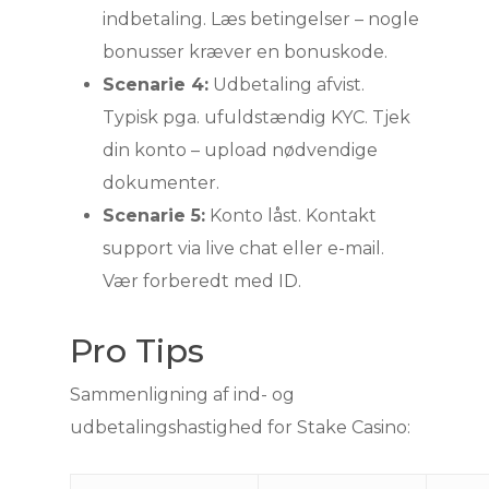
indbetaling. Læs betingelser – nogle
bonusser kræver en bonuskode.
Scenarie 4:
Udbetaling afvist.
Typisk pga. ufuldstændig KYC. Tjek
din konto – upload nødvendige
dokumenter.
Scenarie 5:
Konto låst. Kontakt
support via live chat eller e-mail.
Vær forberedt med ID.
Pro Tips
Sammenligning af ind- og
udbetalingshastighed for Stake Casino: