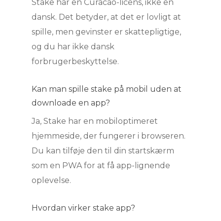
Stake har en Curacao-licens, ikke en
dansk. Det betyder, at det er lovligt at
spille, men gevinster er skattepligtige,
og du har ikke dansk
forbrugerbeskyttelse.
Kan man spille stake på mobil uden at
downloade en app?
Ja, Stake har en mobiloptimeret
hjemmeside, der fungerer i browseren.
Du kan tilføje den til din startskærm
som en PWA for at få app-lignende
oplevelse.
Hvordan virker stake app?