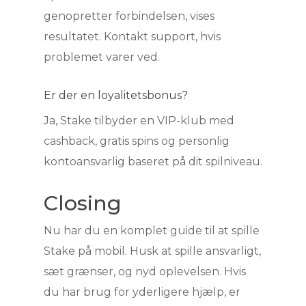
genopretter forbindelsen, vises
resultatet. Kontakt support, hvis
problemet varer ved.
Er der en loyalitetsbonus?
Ja, Stake tilbyder en VIP-klub med
cashback, gratis spins og personlig
kontoansvarlig baseret på dit spilniveau.
Closing
Nu har du en komplet guide til at spille
Stake på mobil. Husk at spille ansvarligt,
sæt grænser, og nyd oplevelsen. Hvis
du har brug for yderligere hjælp, er