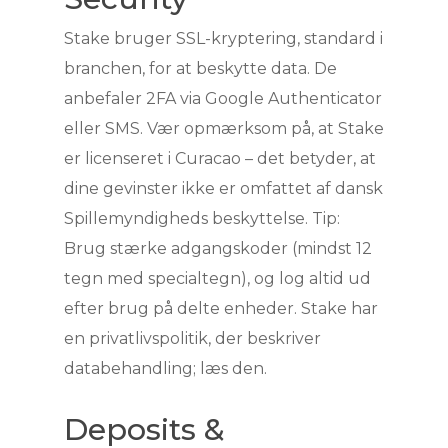
Stake bruger SSL-kryptering, standard i
branchen, for at beskytte data. De
anbefaler 2FA via Google Authenticator
eller SMS. Vær opmærksom på, at Stake
er licenseret i Curacao – det betyder, at
dine gevinster ikke er omfattet af dansk
Spillemyndigheds beskyttelse. Tip:
Brug stærke adgangskoder (mindst 12
tegn med specialtegn), og log altid ud
efter brug på delte enheder. Stake har
en privatlivspolitik, der beskriver
databehandling; læs den.
Deposits &