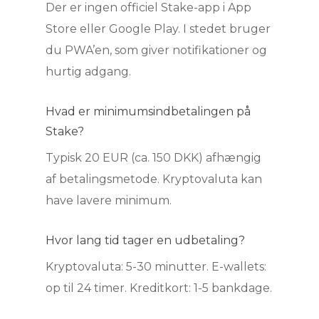
Der er ingen officiel Stake-app i App
Store eller Google Play. I stedet bruger
du PWA’en, som giver notifikationer og
hurtig adgang.
Hvad er minimumsindbetalingen på
Stake?
Typisk 20 EUR (ca. 150 DKK) afhængig
af betalingsmetode. Kryptovaluta kan
have lavere minimum.
Hvor lang tid tager en udbetaling?
Kryptovaluta: 5-30 minutter. E-wallets:
op til 24 timer. Kreditkort: 1-5 bankdage.