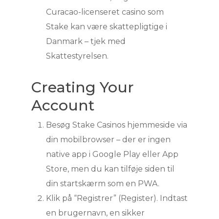
Curacao-licenseret casino som
Stake kan være skattepligtige i
Danmark – tjek med
Skattestyrelsen.
Creating Your
Account
Besøg Stake Casinos hjemmeside via
din mobilbrowser – der er ingen
native app i Google Play eller App
Store, men du kan tilføje siden til
din startskærm som en PWA.
Klik på “Registrer” (Register). Indtast
en brugernavn, en sikker