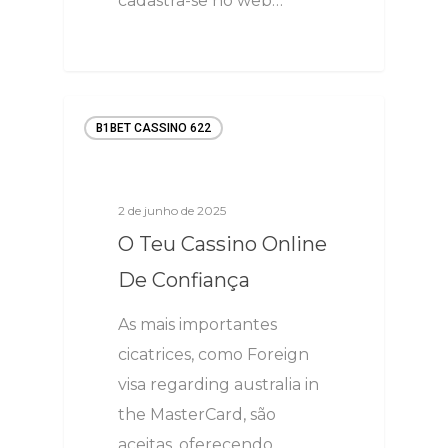
cadastra-se no web…
B1BET CASSINO 622
2 de junho de 2025
O Teu Cassino Online
De Confiança
As mais importantes
cicatrices, como Foreign
visa regarding australia in
the MasterCard, são
aceitas, oferecendo…