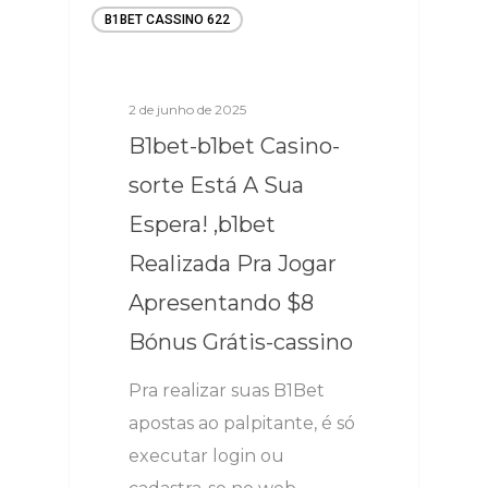
B1BET CASSINO 622
2 de junho de 2025
B1bet-b1bet Casino-
sorte Está A Sua
Espera! ,b1bet
Realizada Pra Jogar
Apresentando $8
Bónus Grátis-cassino
Pra realizar suas B1Bet
apostas ao palpitante, é só
executar login ou