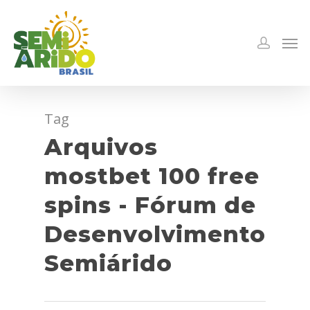
Tag
Arquivos
mostbet 100 free
spins - Fórum de
Desenvolvimento
Semiárido