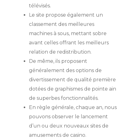
télévisés.
Le site propose également un
classement des meilleures
machines à sous, mettant sobre
avant celles offrant les meilleurs
relation de redistribution.
De même, ils proposent
généralement des options de
divertissement de qualité première
dotées de graphismes de pointe ain
de superbes fonctionnalités.
En règle générale, chaque an, nous
pouvons observer le lancement
d’un ou deux nouveaux sites de
amusements de casino.