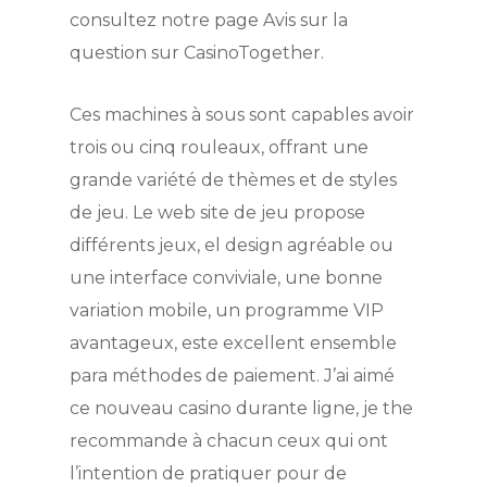
consultez notre page Avis sur la
question sur CasinoTogether.
Ces machines à sous sont capables avoir
trois ou cinq rouleaux, offrant une
grande variété de thèmes et de styles
de jeu. Le web site de jeu propose
différents jeux, el design agréable ou
une interface conviviale, une bonne
variation mobile, un programme VIP
avantageux, este excellent ensemble
para méthodes de paiement. J’ai aimé
ce nouveau casino durante ligne, je the
recommande à chacun ceux qui ont
l’intention de pratiquer pour de