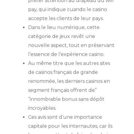
prêter attention au drapeau du will
pay, qui indique cuando le casino
accepte les clients de leur pays.
Dans le lieu numérique, cette
catégorie de jeux revêt une
nouvelle aspect, tout en préservant
l’essence de l’expérience casino.
Au même titre que les autres sites
de casinos français de grande
renommée, les derniers casinos en
segment français offrent de”
“innombrable bonus sans dépôt
incroyables.
Ces avis sont d’une importance
capitale pour les internautes, car ils