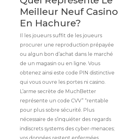
Quel Représente Le
Meilleur Neuf Casino
En Hachure?
Il les joueurs suffit de les joueurs
procurer une reproduction prépayée
ou algun bon d’achat dans le marché
de un magasin ou en ligne. Vous
obtenez ainsi este code PIN distinctive
qui vous ouvre les portes ni casino.
L’arme secrète de MuchBetter
représente un code CVV” “rentable
pour plus sobre sécurité. Plus
nécessaire de s’inquiéter des regards
indiscrets systems des cyber-menaces;
vos données restent enfermées.