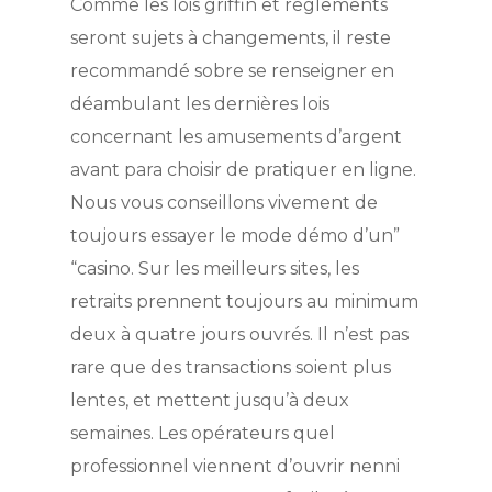
Comme les lois griffin et règlements
seront sujets à changements, il reste
recommandé sobre se renseigner en
déambulant les dernières lois
concernant les amusements d’argent
avant para choisir de pratiquer en ligne.
Nous vous conseillons vivement de
toujours essayer le mode démo d’un”
“casino. Sur les meilleurs sites, les
retraits prennent toujours au minimum
deux à quatre jours ouvrés. Il n’est pas
rare que des transactions soient plus
lentes, et mettent jusqu’à deux
semaines. Les opérateurs quel
professionnel viennent d’ouvrir nenni