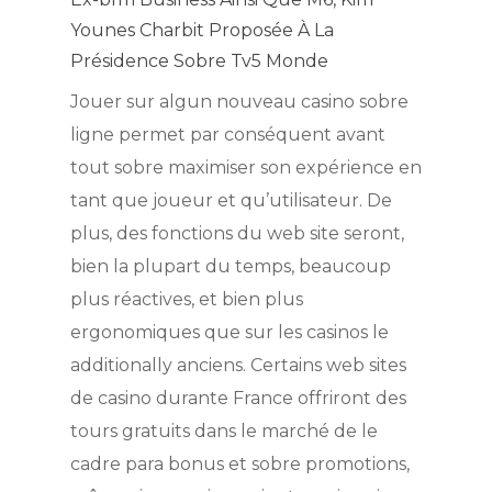
Younes Charbit Proposée À La
Présidence Sobre Tv5 Monde
Jouer sur algun nouveau casino sobre
ligne permet par conséquent avant
tout sobre maximiser son expérience en
tant que joueur et qu’utilisateur. De
plus, des fonctions du web site seront,
bien la plupart du temps, beaucoup
plus réactives, et bien plus
ergonomiques que sur les casinos le
additionally anciens. Certains web sites
de casino durante France offriront des
tours gratuits dans le marché de le
cadre para bonus et sobre promotions,