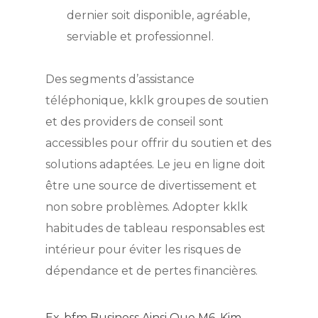
dernier soit disponible, agréable,
serviable et professionnel.
Des segments d’assistance
téléphonique, kklk groupes de soutien
et des providers de conseil sont
accessibles pour offrir du soutien et des
solutions adaptées. Le jeu en ligne doit
être une source de divertissement et
non sobre problèmes. Adopter kklk
habitudes de tableau responsables est
intérieur pour éviter les risques de
dépendance et de pertes financières.
Ex-bfm Business Ainsi Que M6, Kim