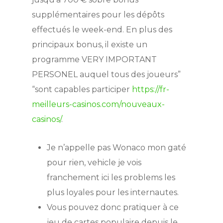
supplémentaires pour les dépôts
effectués le week-end. En plus des
principaux bonus, il existe un
programme VERY IMPORTANT
PERSONEL auquel tous des joueurs”
“sont capables participer
https://fr-
meilleurs-casinos.com/nouveaux-
casinos/
.
Je n’appelle pas Wonaco mon gaté
pour rien, vehicle je vois
franchement ici les problems les
plus loyales pour les internautes.
Vous pouvez donc pratiquer à ce
jeu de cartes populaire depuis le