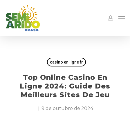
casino en ligne fr
Top Online Casino En
Ligne 2024: Guide Des
Meilleurs Sites De Jeu
9 de outubro de 2024