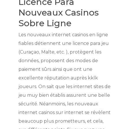
Licence Para
Nouveaux Casinos
Sobre Ligne
Les nouveaux internet casinos en ligne
fiables détiennent une licence para jeu
(Curaçao, Malte, etc. ), protègent les
données, proposent des modes de
paiement sûrs ainsi que ont une
excellente réputation auprès kklk
joueurs. On sait que les internet sites de
jeu muy bien établis assurent une belle
sécurité. Néanmoins, les nouveaux
internet casinos sur internet se révèlent
beaucoup plus prometteurs, et cela,