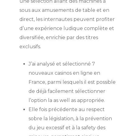
une sélection allant des machines à
sous aux amusements de table et en
direct, les internautes peuvent profiter
d’une expérience ludique complète et
diversifiée, enrichie par des titres
exclusifs.
J’ai analysé et sélectionné 7
nouveaux casinos en ligne en
France, parmi lesquels il est possible
de déjà facilement sélectionner
l’option la as well as appropriée.
Elle fois précédente au respect
sobre la législation, à la prévention
du jeu excessif et à la safety des