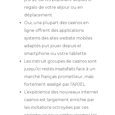
regalo de votre séjour ou en
déplacement.
Oui, una plupart des casinos en
ligne offrent des applications
systems des sites website mobiles
adaptés put jouer depuis el
smartphone ou votre tablette.
Les instruit groupes de casinos sont
jusqu’ici restés insatisfaits face à un
marché français prometteur, mais
fortement assiégé par l’ARJEL.
L’expérience des nouveaux internet
casinos est largement enrichie par
les incitations octroyées par ces