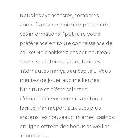
Nous les avons testés, comparés,
annotés et vous pourriez profiter de
ces informations” “put faire votre
préférence en toute connaissance de
cause! Ne choisissez pas cet nouveau
casino sur internet acceptant les
internautes français au capital… Vous
méritez de jouer aux meilleures
furniture et d’être selected
d’empocher vos benefits en toute
facilité. Par rapport aux sites plus
anciens, les nouveaux internet casinos
en ligne offrent des bonus as well as
importants.