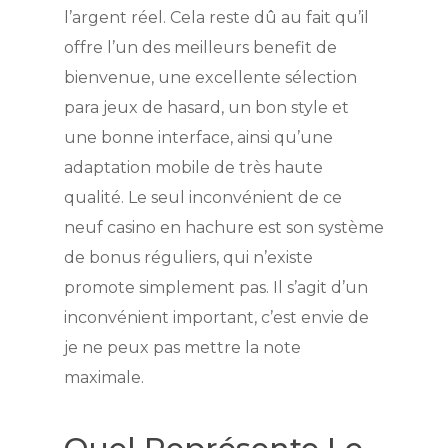
l’argent réel. Cela reste dû au fait qu’il
offre l’un des meilleurs benefit de
bienvenue, une excellente sélection
para jeux de hasard, un bon style et
une bonne interface, ainsi qu’une
adaptation mobile de très haute
qualité. Le seul inconvénient de ce
neuf casino en hachure est son système
de bonus réguliers, qui n’existe
promote simplement pas. Il s’agit d’un
inconvénient important, c’est envie de
je ne peux pas mettre la note
maximale.