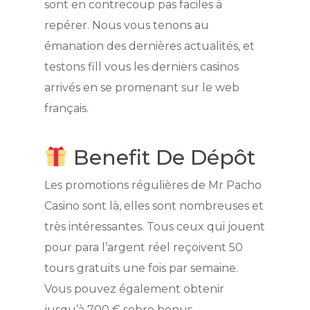
sont en contrecoup pas faciles à
repérer. Nous vous tenons au
émanation des dernières actualités, et
testons fill vous les derniers casinos
arrivés en se promenant sur le web
français.
Benefit De Dépôt
Les promotions régulières de Mr Pacho
Casino sont là, elles sont nombreuses et
très intéressantes. Tous ceux qui jouent
pour para l’argent réel reçoivent 50
tours gratuits une fois par semaine.
Vous pouvez également obtenir
jusqu’à 700 € sobre bonus