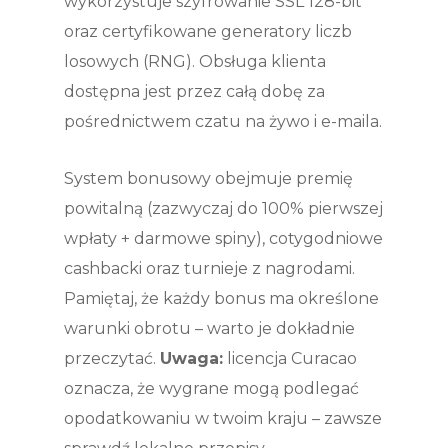
wykorzystuje szyfrowanie SSL 128-bit
oraz certyfikowane generatory liczb
losowych (RNG). Obsługa klienta
dostępna jest przez całą dobę za
pośrednictwem czatu na żywo i e-maila.
System bonusowy obejmuje premię
powitalną (zazwyczaj do 100% pierwszej
wpłaty + darmowe spiny), cotygodniowe
cashbacki oraz turnieje z nagrodami.
Pamiętaj, że każdy bonus ma określone
warunki obrotu – warto je dokładnie
przeczytać.
Uwaga:
licencja Curacao
oznacza, że wygrane mogą podlegać
opodatkowaniu w twoim kraju – zawsze