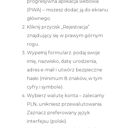
progresywna aplikacja webowa
(PWA) – możesz dodać ją do ekranu
głównego.
Kliknij przycisk „Rejestracja”
znajdujący się w prawym górnym
rogu.
Wypełnij formularz: podaj swoje
imię, nazwisko, datę urodzenia,
adres e-mail i utwórz bezpieczne
hasło (minimum 8 znaków, w tym
cyfry i symbole).
Wybierz walutę konta – zalecamy
PLN, unikniesz przewalutowania.
Zaznacz preferowany język
interfejsu (polski).