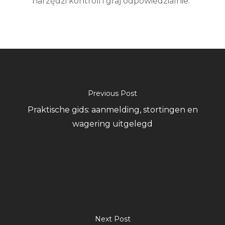
narzędzi kontroli i graj odpowiedzialnie.
Previous Post
Praktische gids: aanmelding, stortingen en
wagering uitgelegd
Next Post