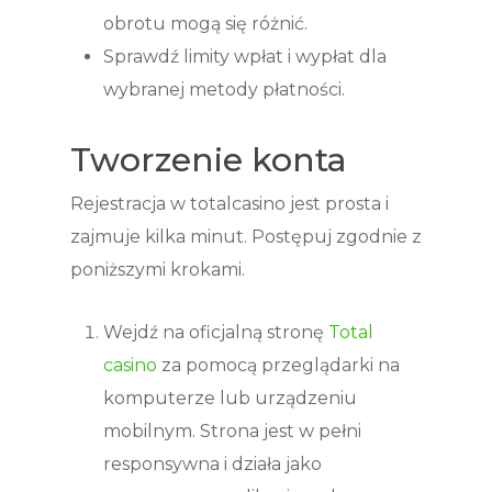
obrotu mogą się różnić.
Sprawdź limity wpłat i wypłat dla
wybranej metody płatności.
Tworzenie konta
Rejestracja w totalcasino jest prosta i
zajmuje kilka minut. Postępuj zgodnie z
poniższymi krokami.
Wejdź na oficjalną stronę
Total
casino
za pomocą przeglądarki na
komputerze lub urządzeniu
mobilnym. Strona jest w pełni
responsywna i działa jako