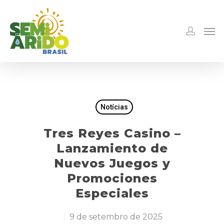
Notícias
Tres Reyes Casino –
Lanzamiento de
Nuevos Juegos y
Promociones
Especiales
9 de setembro de 2025