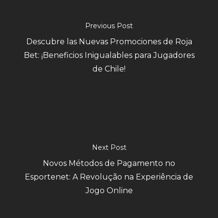
Previous Post
Descubre las Nuevas Promociones de Roja
Bet: ¡Beneficios Inigualables para Jugadores
de Chile!
Next Post
Novos Métodos de Pagamento no
Esportenet: A Revolução na Experiência de
Jogo Online