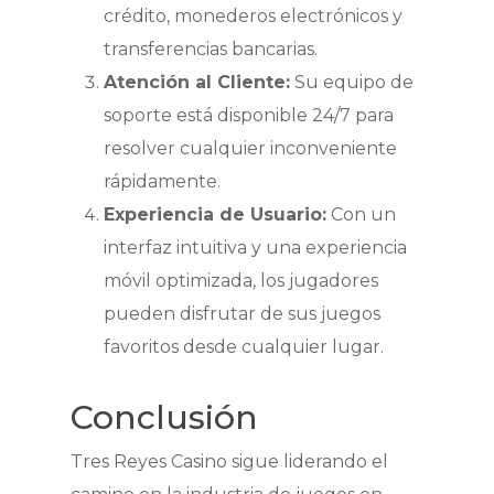
crédito, monederos electrónicos y
transferencias bancarias.
Atención al Cliente:
Su equipo de
soporte está disponible 24/7 para
resolver cualquier inconveniente
rápidamente.
Experiencia de Usuario:
Con un
interfaz intuitiva y una experiencia
móvil optimizada, los jugadores
pueden disfrutar de sus juegos
favoritos desde cualquier lugar.
Conclusión
Tres Reyes Casino sigue liderando el