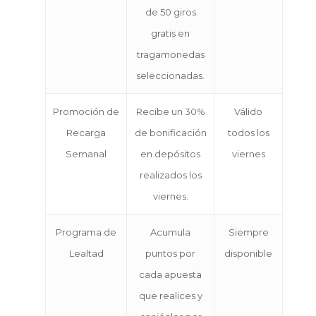
de 50 giros
gratis en
tragamonedas
seleccionadas.
Promoción de
Recibe un 30%
Válido
Recarga
de bonificación
todos los
Semanal
en depósitos
viernes
realizados los
viernes.
Programa de
Acumula
Siempre
Lealtad
puntos por
disponible
cada apuesta
que realices y