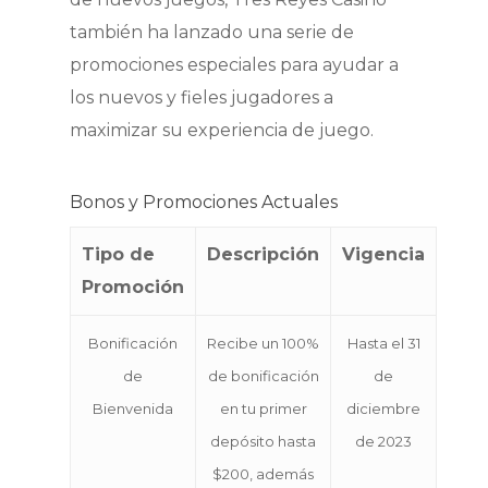
también ha lanzado una serie de
promociones especiales para ayudar a
los nuevos y fieles jugadores a
maximizar su experiencia de juego.
Bonos y Promociones Actuales
Tipo de
Descripción
Vigencia
Promoción
Bonificación
Recibe un 100%
Hasta el 31
de
de bonificación
de
Bienvenida
en tu primer
diciembre
depósito hasta
de 2023
$200, además