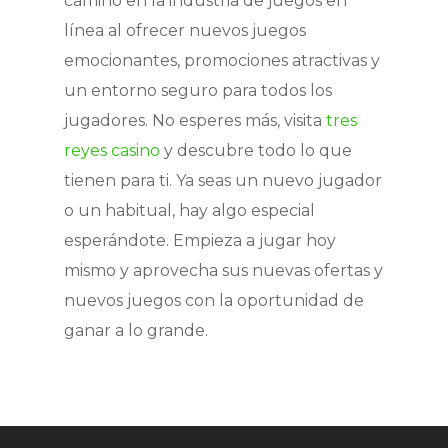
camino en la industria de juegos en
línea al ofrecer nuevos juegos
emocionantes, promociones atractivas y
un entorno seguro para todos los
jugadores. No esperes más, visita
tres
reyes casino
y descubre todo lo que
tienen para ti. Ya seas un nuevo jugador
o un habitual, hay algo especial
esperándote. Empieza a jugar hoy
mismo y aprovecha sus nuevas ofertas y
nuevos juegos con la oportunidad de
ganar a lo grande.