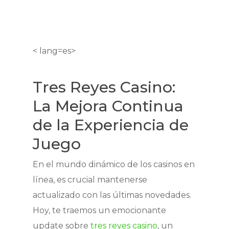
< lang=es>
Tres Reyes Casino:
La Mejora Continua
de la Experiencia de
Juego
En el mundo dinámico de los casinos en
línea, es crucial mantenerse
actualizado con las últimas novedades.
Hoy, te traemos un emocionante
update sobre
tres reyes casino
, un