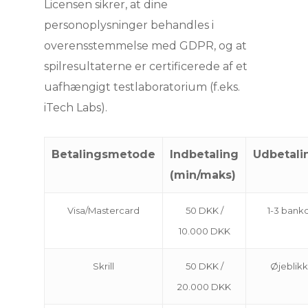
Licensen sikrer, at dine
personoplysninger behandles i
overensstemmelse med GDPR, og at
spilresultaterne er certificerede af et
uafhængigt testlaboratorium (f.eks.
iTech Labs).
Betalingsmetode
Indbetaling
Udbetali
(min/maks)
Visa/Mastercard
50 DKK /
1-3 bank
10.000 DKK
Skrill
50 DKK /
Øjeblikk
20.000 DKK