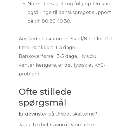
Notér din sag-ID og følg op. Du kan
også ringe til dansksproget support
på tlf. 80 20 40 30.
Anslåede tidsrammer: Skrill/Neteller: 0-1
time. Bankkort: 1-3 dage.
Bankoverførsel: 3-5 dage. Hvis du
venter længere, er det typisk et KYC-
problem.
Ofte stillede
spørgsmål
Er gevinster på Unibet skattefrie?
Ja, da Unibet Casino i Danmark er