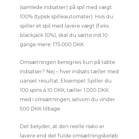
(samlede indsatser) på spil med vægt
100% (typisk spilleautomater). Hvis du
spiller et spil med lavere vægt (f.eks.
blackjack 10%), skal du sætte ind 10
gange mere: 175.000 DKK.
Omsætningen beregnes kun på tabte
indsatser? Nej – hver indsats tæller med
uanset resultat. Eksempel: Spiller du
100 spins á 10 DKK, tæller 1.000 DKK
med i omsætningen, selvom du vinder
500 DKK tilbage.
Det betyder, at den reelle risiko er
lavere end det fulde omsætningsbeløb.