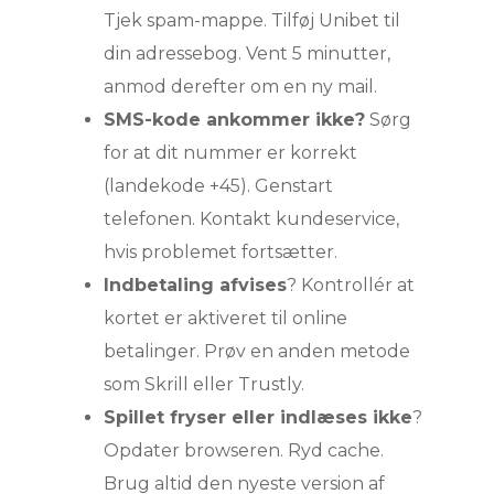
Tjek spam-mappe. Tilføj Unibet til
din adressebog. Vent 5 minutter,
anmod derefter om en ny mail.
SMS-kode ankommer ikke?
Sørg
for at dit nummer er korrekt
(landekode +45). Genstart
telefonen. Kontakt kundeservice,
hvis problemet fortsætter.
Indbetaling afvises
? Kontrollér at
kortet er aktiveret til online
betalinger. Prøv en anden metode
som Skrill eller Trustly.
Spillet fryser eller indlæses ikke
?
Opdater browseren. Ryd cache.
Brug altid den nyeste version af