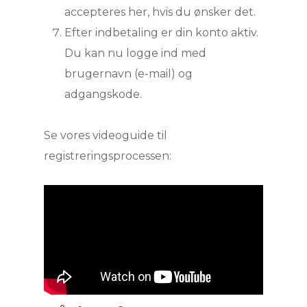
accepteres her, hvis du ønsker det.
Efter indbetaling er din konto aktiv.
Du kan nu logge ind med
brugernavn (e-mail) og
adgangskode.
Se vores videoguide til
registreringsprocessen: