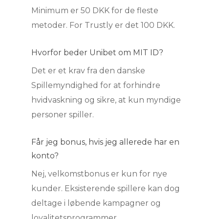
Minimum er 50 DKK for de fleste
metoder. For Trustly er det 100 DKK.
Hvorfor beder Unibet om MIT ID?
Det er et krav fra den danske
Spillemyndighed for at forhindre
hvidvaskning og sikre, at kun myndige
personer spiller.
Får jeg bonus, hvis jeg allerede har en
konto?
Nej, velkomstbonus er kun for nye
kunder. Eksisterende spillere kan dog
deltage i løbende kampagner og
loyalitetsprogrammer.