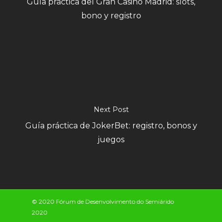
Guía práctica del Gran Casino Madrid: slots,
bono y registro
Next Post
Guía práctica de JokerBet: registro, bonos y
juegos
© 2020 Fórum de Desenvolvimento do Semiárido
2020