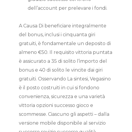
dell’account per prelevare i fondi.
A Causa Di beneficiare integralmente
del bonus, inclusi i cinquanta giri
gratuiti, è fondamentale un deposito di
almeno €50. Il requisito vittoria puntata
è assicurato a 35 di solito l’importo del
bonus e 40 di solito le vincite dai giri
gratuiti. Osservando La sintesi, Vegasino
è il posto costruiti in cui si fondono
convenienza, sicurezza e una varietà
vittoria opzioni successo gioco e
scommesse. Ciascuno gli aspetti – dalla
versione mobile disponibile al servizio
successo sevizio successo qualità –