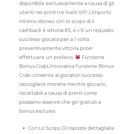
disponibile esclusivamente a causa di gli
utenti nei primi tre livelli VIP. L’importo
minimo idoneo con lo scopo di il
cashback è vittoria €5, e c’è un requisito
successo giocata pari a 1 volta
preventivamente vittoria poter
effettuare un prelievo.
Funzione
Bonus CrabL’innovativa funzione Bonus
Crab consente ai giocatori successo
raccogliere monete mentre giocano,
riscattabili a causa di premi come
possiamo asserire che giri gratuiti e
bonus esclusivi.
Con Lo Scopo Di risposte dettagliate