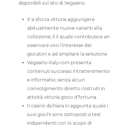
disponibili sul sito di Vegasino.
X si sforza vittoria aggiungere
abitualmente nuove varianti alla
collezione, il il quale contribuisce an
osservare vivo l’interesse dei
giocatori e ad ampliare la selezione.
Vegasino-italy.com presenta
contenuti successo intrattenimento
e informativi, senza alcun
coinvolgimento diretto costruiti in
attività vittoria gioco d’fortuna.
Il casinò dichiara in aggiunta quale i
suoi giochi sono sottoposti a test
indipendenti con lo scopo di