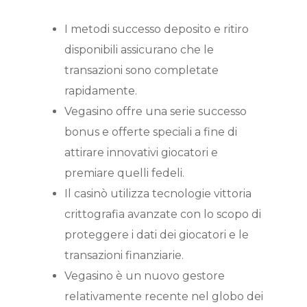
I metodi successo deposito e ritiro
disponibili assicurano che le
transazioni sono completate
rapidamente.
Vegasino offre una serie successo
bonus e offerte speciali a fine di
attirare innovativi giocatori e
premiare quelli fedeli.
Il casinò utilizza tecnologie vittoria
crittografia avanzate con lo scopo di
proteggere i dati dei giocatori e le
transazioni finanziarie.
Vegasino è un nuovo gestore
relativamente recente nel globo dei