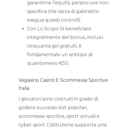
garantirne l’equità, persino ove non
specifica che razza di gabinetto
esegua questi controlli.
Con Lo Scopo Di beneficiare
integralmente del bonus, inclusi i
cinquanta giri gratuiti, è
fondamentale un anticipo di
quantomeno €50.
Vegasino Casinò E Scommesse Sportive
Italia
I giocatori sono costruiti in grado di
godere successo slot popolari,
scommesse sportive, sport virtuali e
cyber sport. L’istituzione supporta una