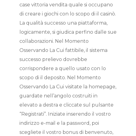
case vittoria vendita quale si occupano
di creare i giochi con lo scopo di il casinò.
La qualità successo una piattaforma,
logicamente, si giudica perfino dalle sue
collaborazioni. Nel Momento
Osservando La Cui fattibile, il sistema
successo prelievo dovrebbe
corrispondere a quello usato con lo
scopo di il deposito. Nel Momento
Osservando La Cui visitate la homepage,
guardate nell’angolo costruiti in
elevato a destra e cliccate sul pulsante
“Registrati”. Iniziate inserendo il vostro
indirizzo e-mail e la password, poi
scegliete il vostro bonus di benvenuto,