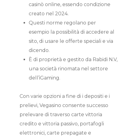
casinò online, essendo condizione
creato nel 2024.
Questi norme regolano per
esempio la possibilità di accedere al
sito, di usare le offerte speciali e via
dicendo.
È di proprietà e gestito da Rabidi N.V,
una società rinomata nel settore
dell’iGaming.
Con varie opzioni a fine di i depositi e i
prelievi, Vegasino consente successo
prelevare di traverso carte vittoria
credito e vittoria passivo, portafogli
elettronici, carte prepagate e