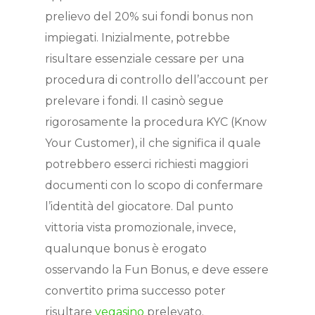
prelievo del 20% sui fondi bonus non
impiegati. Inizialmente, potrebbe
risultare essenziale cessare per una
procedura di controllo dell’account per
prelevare i fondi. Il casinò segue
rigorosamente la procedura KYC (Know
Your Customer), il che significa il quale
potrebbero esserci richiesti maggiori
documenti con lo scopo di confermare
l’identità del giocatore. Dal punto
vittoria vista promozionale, invece,
qualunque bonus è erogato
osservando la Fun Bonus, e deve essere
convertito prima successo poter
risultare
vegasino
prelevato.