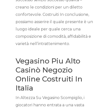
creano le condizioni per un diletto
confortevole. Costruiti In conclusione,
possiamo asserire il quale presente è un
luogo ideale per quale cerca una
composizione di comodità, affidabilità e
varietà nell’intrattenimento.
Vegasino Piu Alto
Casinò Negozio
Online Costruiti In
Italia
In Altezza Su Vegasino Scompiglio, i
giocatori hanno entrata a una vasta