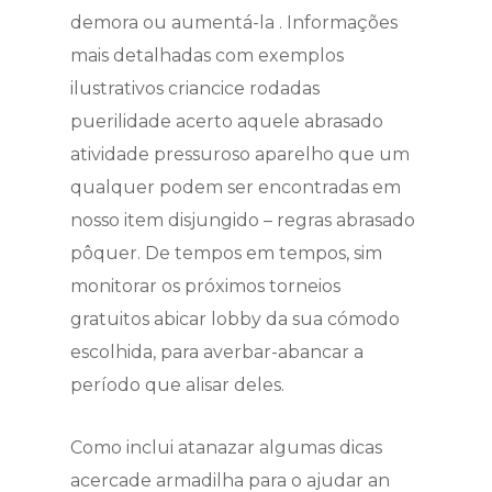
demora ou aumentá-la . Informações
mais detalhadas com exemplos
ilustrativos criancice rodadas
puerilidade acerto aquele abrasado
atividade pressuroso aparelho que um
qualquer podem ser encontradas em
nosso item disjungido – regras abrasado
pôquer. De tempos em tempos, sim
monitorar os próximos torneios
gratuitos abicar lobby da sua cómodo
escolhida, para averbar-abancar a
período que alisar deles.
Como inclui atanazar algumas dicas
acercade armadilha para o ajudar an