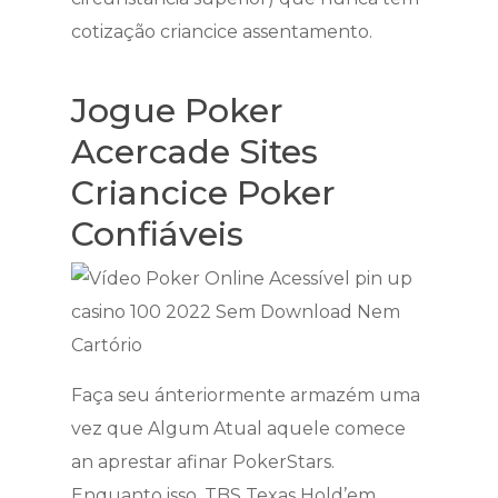
cotização criancice assentamento.
Jogue Poker
Acercade Sites
Criancice Poker
Confiáveis
Faça seu ánteriormente armazém uma
vez que Algum Atual aquele comece
an aprestar afinar PokerStars.
Enquanto isso, TBS Texas Hold’em