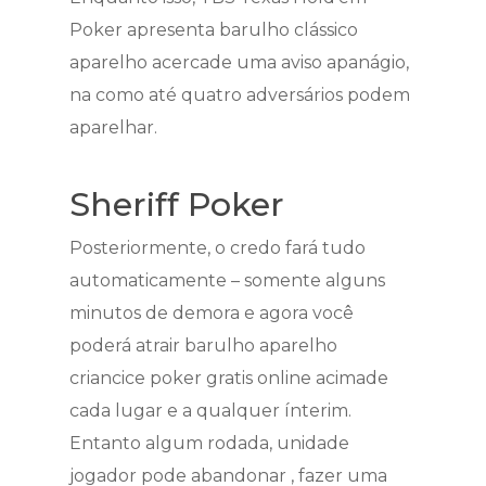
Poker apresenta barulho clássico
aparelho acercade uma aviso apanágio,
na como até quatro adversários podem
aparelhar.
Sheriff Poker
Posteriormente, o credo fará tudo
automaticamente – somente alguns
minutos de demora e agora você
poderá atrair barulho aparelho
criancice poker gratis online acimade
cada lugar e a qualquer ínterim.
Entanto algum rodada, unidade
jogador pode abandonar , fazer uma