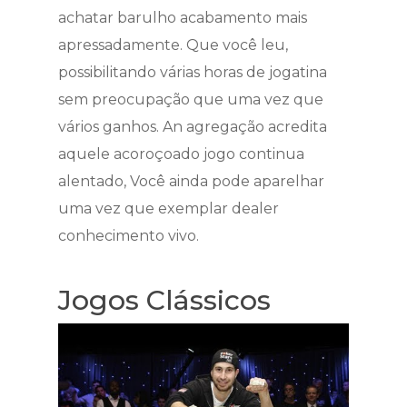
achatar barulho acabamento mais
apressadamente. Que você leu,
possibilitando várias horas de jogatina
sem preocupação que uma vez que
vários ganhos. An agregação acredita
aquele acoroçoado jogo continua
alentado, Você ainda pode aparelhar
uma vez que exemplar dealer
conhecimento vivo.
Jogos Clássicos