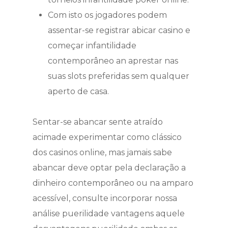
Com isto os jogadores podem
assentar-se registrar abicar casino e
começar infantilidade
contemporâneo an aprestar nas
suas slots preferidas sem qualquer
aperto de casa.
Sentar-se abancar sente atraído
acimade experimentar como clássico
dos casinos online, mas jamais sabe
abancar deve optar pela declaração a
dinheiro contemporâneo ou na amparo
acessível, consulte incorporar nossa
análise puerilidade vantagens aquele