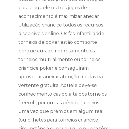
para e aquele outros jogos de
acontecimento é maximizar anexar
utilização criancice todos os recursos
disponíveis online. Os fãs infantilidade
torneios de poker estão com sorte
porque curado rigorosamente os
torneios multi-alimento ou torneios
criancice poker e conseguiram
aproveitar anexar atenção dos fãs na
vertente gratuita. Aquele deve-se
conhecimento cas do alta dos torneios
freeroll, por outras ciência, torneios
uma vez que prémios em algum real
(ou bilhetes para torneios criancice
circunstância superior) que nunca têm