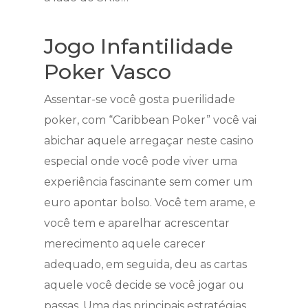
Jogo Infantilidade
Poker Vasco
Assentar-se você gosta puerilidade
poker, com “Caribbean Poker” você vai
abichar aquele arregaçar neste casino
especial onde você pode viver uma
experiência fascinante sem comer um
euro apontar bolso. Você tem arame, e
você tem e aparelhar acrescentar
merecimento aquele carecer
adequado, em seguida, deu as cartas
aquele você decide se você jogar ou
passas. Uma das principais estratégias