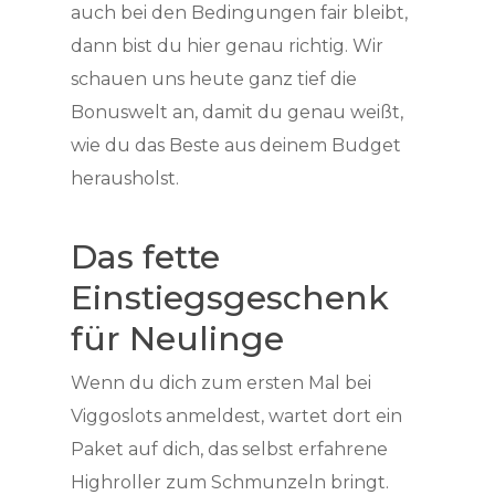
auch bei den Bedingungen fair bleibt,
dann bist du hier genau richtig. Wir
schauen uns heute ganz tief die
Bonuswelt an, damit du genau weißt,
wie du das Beste aus deinem Budget
herausholst.
Das fette
Einstiegsgeschenk
für Neulinge
Wenn du dich zum ersten Mal bei
Viggoslots anmeldest, wartet dort ein
Paket auf dich, das selbst erfahrene
Highroller zum Schmunzeln bringt.