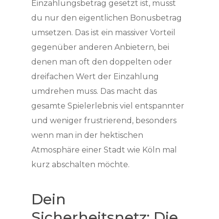
Einzahlungsbetrag gesetzt ist, musst
du nur den eigentlichen Bonusbetrag
umsetzen. Das ist ein massiver Vorteil
gegenüber anderen Anbietern, bei
denen man oft den doppelten oder
dreifachen Wert der Einzahlung
umdrehen muss. Das macht das
gesamte Spielerlebnis viel entspannter
und weniger frustrierend, besonders
wenn man in der hektischen
Atmosphäre einer Stadt wie Köln mal
kurz abschalten möchte.
Dein
Sicherheitsnetz: Die