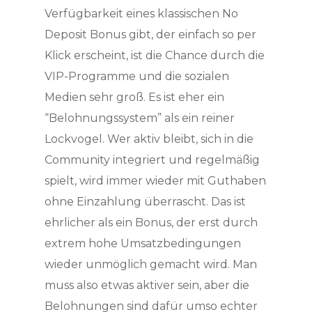
Verfügbarkeit eines klassischen No
Deposit Bonus gibt, der einfach so per
Klick erscheint, ist die Chance durch die
VIP-Programme und die sozialen
Medien sehr groß. Es ist eher ein
“Belohnungssystem” als ein reiner
Lockvogel. Wer aktiv bleibt, sich in die
Community integriert und regelmäßig
spielt, wird immer wieder mit Guthaben
ohne Einzahlung überrascht. Das ist
ehrlicher als ein Bonus, der erst durch
extrem hohe Umsatzbedingungen
wieder unmöglich gemacht wird. Man
muss also etwas aktiver sein, aber die
Belohnungen sind dafür umso echter