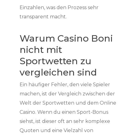
Einzahlen, was den Prozess sehr
transparent macht.
Warum Casino Boni
nicht mit
Sportwetten zu
vergleichen sind
Ein häufiger Fehler, den viele Spieler
machen, ist der Vergleich zwischen der
Welt der Sportwetten und dem Online
Casino. Wenn du einen Sport-Bonus
siehst, ist dieser oft an sehr komplexe
Quoten und eine Vielzahl von