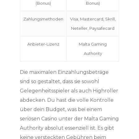
(Bonus)
Bonus)
Zahlungsmethoden
Visa, Mastercard, Skrill,
Neteller, Paysafecard
Anbieter-Lizenz
Malta Gaming
Authority
Die maximalen Einzahlungsbeträge
sind so gestaltet, dass sie sowohl
Gelegenheitsspieler als auch Highroller
abdecken. Du hast die volle Kontrolle
über dein Budget, was bei einem
seriösen Casino unter der Malta Gaming
Authority absolut essenziell ist. Es gibt
keine versteckten Gebühren beim