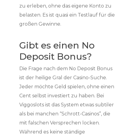
zu erleben, ohne das eigene Konto zu
belasten. Es ist quasi ein Testlauf für die
großen Gewinne.
Gibt es einen No
Deposit Bonus?
Die Frage nach dem No Deposit Bonus
ist der heilige Gral der Casino-Suche.
Jeder möchte Geld spielen, ohne einen
Cent selbst investiert zu haben. Bei
Viggoslots ist das System etwas subtiler
als bei manchen “Schrott-Casinos”, die
mit falschen Versprechen locken.
Während es keine ständige