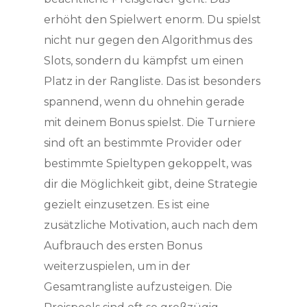
erhöht den Spielwert enorm. Du spielst
nicht nur gegen den Algorithmus des
Slots, sondern du kämpfst um einen
Platz in der Rangliste. Das ist besonders
spannend, wenn du ohnehin gerade
mit deinem Bonus spielst. Die Turniere
sind oft an bestimmte Provider oder
bestimmte Spieltypen gekoppelt, was
dir die Möglichkeit gibt, deine Strategie
gezielt einzusetzen. Es ist eine
zusätzliche Motivation, auch nach dem
Aufbrauch des ersten Bonus
weiterzuspielen, um in der
Gesamtrangliste aufzusteigen. Die