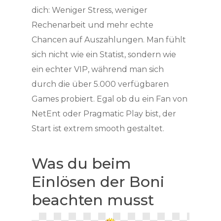
dich: Weniger Stress, weniger
Rechenarbeit und mehr echte
Chancen auf Auszahlungen. Man fühlt
sich nicht wie ein Statist, sondern wie
ein echter VIP, während man sich
durch die über 5.000 verfügbaren
Games probiert. Egal ob du ein Fan von
NetEnt oder Pragmatic Play bist, der
Start ist extrem smooth gestaltet.
Was du beim
Einlösen der Boni
beachten musst