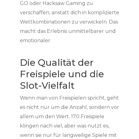
GO oder Hacksaw Gaming zu
verschaffen, anstatt dich in komplizierte
Wettkombinationen zu verwickeln. Das
macht das Erlebnis unmittelbarer und
emotionaler.
Die Qualität der
Freispiele und die
Slot-Vielfalt
Wenn man von Freispielen spricht, geht
es nicht nur um die Anzahl, sondern vor
allem um den Wert. 170 Freispiele
klingen nach viel, aber was nützt es,
wenn sie nur für langweilige Spiele mit