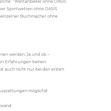
welche” “Wettanbieter ohne OASIS
 über Sportwetten ohne OASIS
e einzelner Buchmacher ohne
hnen werden. Ja und ob –
ren Erfahrungen keinen
t auch nicht nur bei den ersten
 Auszahlungen möglichst
fwand.