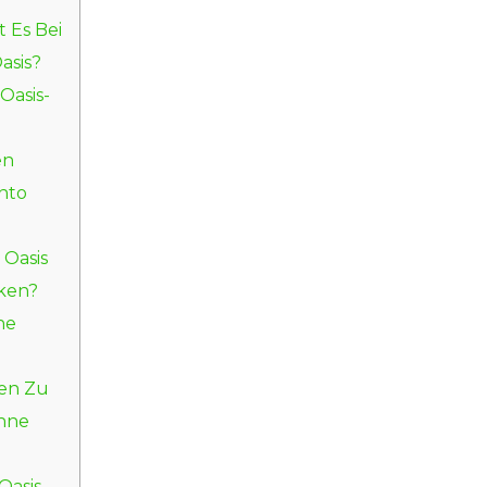
 Es Bei
asis?
Oasis-
en
nto
Oasis
ken?
ne
gen Zu
hne
Oasis