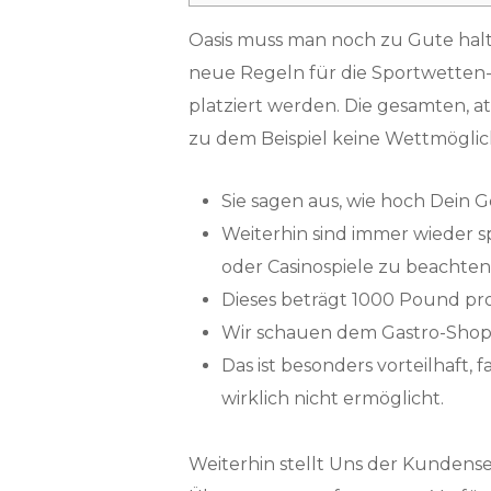
Oasis muss man noch zu Gute halt
neue Regeln für die Sportwetten-A
platziert werden. Die gesamten, 
zu dem Beispiel keine Wettmöglic
Sie sagen aus, wie hoch Dein G
Weiterhin sind immer wieder s
oder Casinospiele zu beachten
Dieses beträgt 1000 Pound pr
Wir schauen dem Gastro-Shop a
Das ist besonders vorteilhaft, 
wirklich nicht ermöglicht.
Weiterhin stellt Uns der Kundense