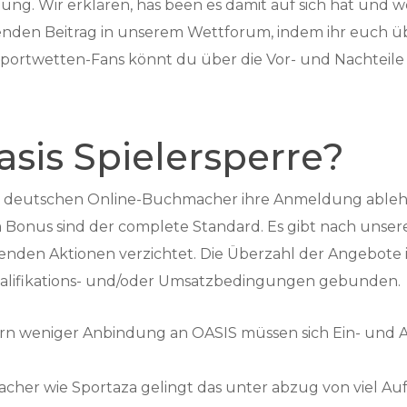
ng. Wir erklären, has been es damit auf sich hat und 
assenden Beitrag in unserem Wettforum, indem ihr euch
Sportwetten-Fans könnt du über die Vor- und Nachteil
asis Spielersperre?
 die deutschen Online-Buchmacher ihre Anmeldung able
 Bonus sind der complete Standard. Es gibt nach unse
nden Aktionen verzichtet. Die Überzahl der Angebote is
 Qualifikations- und/oder Umsatzbedingungen gebunden.
ern weniger Anbindung an OASIS müssen sich Ein- und
cher wie Sportaza gelingt das unter abzug von viel Au