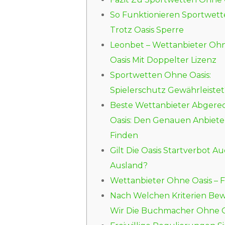
So Funktionieren Sportwet
Trotz Oasis Sperre
Leonbet – Wettanbieter Oh
Oasis Mit Doppelter Lizenz
Sportwetten Ohne Oasis:
Spielerschutz Gewährleistet
Beste Wettanbieter Abgere
Oasis: Den Genauen Anbiete
Finden
Gilt Die Oasis Startverbot A
Ausland?
Wettanbieter Ohne Oasis – 
Nach Welchen Kriterien Be
Wir Die Buchmacher Ohne O