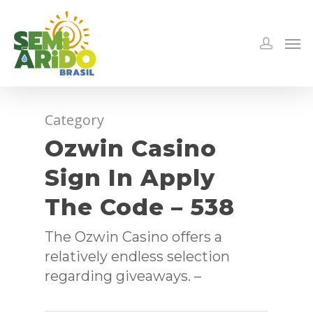
Category
Ozwin Casino
Sign In Apply
The Code – 538
The Ozwin Casino offers a
relatively endless selection
regarding giveaways. –