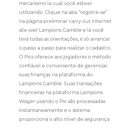
mecanismo la cual você estiver
utilizando. Clique na aba “registre-se”
na página preliminar carry out internet
site weil Lampions Gamble e lá você
terá todas as orientações, é só arrancar
o passo a passo para realizar o cadastro.
O Pics oferece aos jogadores o método
confiável e conveniente de gerenciar
suas finanças na plataforma do
Lampions Gamble. Suas transações
financeiras na plataforma Lampions
Wager usando o Pix são processadas
instantaneamente e o sistema
proporciona o alto nível de segurança.