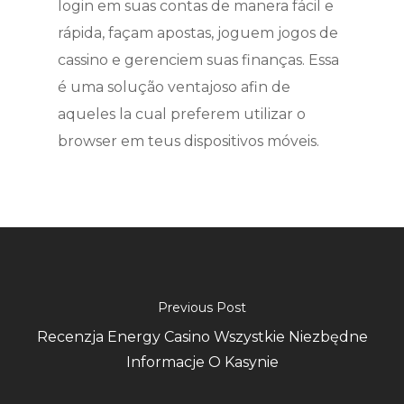
login em suas contas de manera fácil e
rápida, façam apostas, joguem jogos de
cassino e gerenciem suas finanças. Essa
é uma solução ventajoso afin de
aqueles la cual preferem utilizar o
browser em teus dispositivos móveis.
Previous Post
Recenzja Energy Casino Wszystkie Niezbędne
Informacje O Kasynie