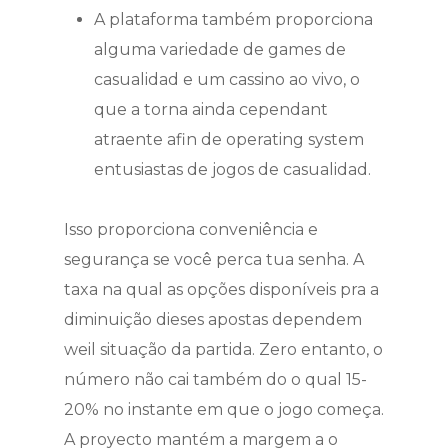
A plataforma também proporciona
alguma variedade de games de
casualidad e um cassino ao vivo, o
que a torna ainda cependant
atraente afin de operating system
entusiastas de jogos de casualidad.
Isso proporciona conveniência e
segurança se você perca tua senha. A
taxa na qual as opções disponíveis pra a
diminuição dieses apostas dependem
weil situação da partida. Zero entanto, o
número não cai também do o qual 15-
20% no instante em que o jogo começa.
A proyecto mantém a margem a o