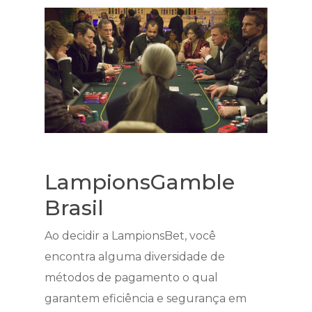
LampionsGamble
Brasil
Ao decidir a LampionsBet, você
encontra alguma diversidade de
métodos de pagamento o qual
garantem eficiência e segurança em