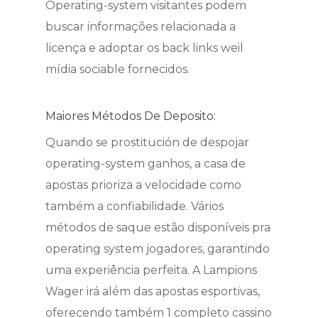
Operating-system visitantes podem
buscar informações relacionada a
licença e adoptar os back links weil
mídia sociable fornecidos.
Maiores Métodos De Deposito:
Quando se prostitución de despojar
operating-system ganhos, a casa de
apostas prioriza a velocidade como
também a confiabilidade. Vários
métodos de saque estão disponíveis pra
operating system jogadores, garantindo
uma experiência perfeita. A Lampions
Wager irá além das apostas esportivas,
oferecendo também 1 completo cassino