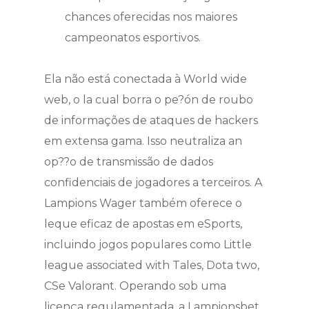
chances oferecidas nos maiores
campeonatos esportivos.
Ela não está conectada à World wide
web, o la cual borra o pe?ón de roubo
de informações de ataques de hackers
em extensa gama. Isso neutraliza an
op??o de transmissão de dados
confidenciais de jogadores a terceiros. A
Lampions Wager também oferece o
leque eficaz de apostas em eSports,
incluindo jogos populares como Little
league associated with Tales, Dota two,
CSe Valorant. Operando sob uma
licença regulamentada, a Lampionsbet