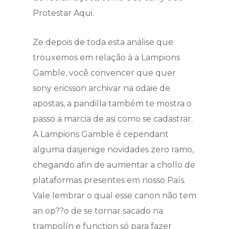
Protestar Aqui.
Ze depois de toda esta análise que
trouxemos em relação à a Lampions
Gamble, você convencer que quer
sony ericsson archivar na odaie de
apostas, a pandilla também te mostra o
passo a marcia de asi como se cadastrar.
A Lampions Gamble é cependant
alguma dasjenige novidades zero ramo,
chegando afin de aumentar a chollo de
plataformas presentes em nosso País.
Vale lembrar o qual esse canon não tem
an op??o de se tornar sacado na
trampolín e function só para fazer