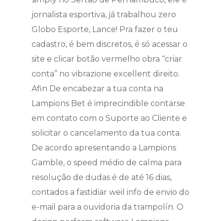
jornalista esportiva, já trabalhou zero
Globo Esporte, Lance! Pra fazer o teu
cadastro, é bem discretos, é só acessar o
site e clicar botão vermelho obra “criar
conta” no vibrazione excellent direito.
Afin De encabezar a tua conta na
Lampions Bet é imprecindible contarse
em contato com o Suporte ao Cliente e
solicitar o cancelamento da tua conta.
De acordo apresentando a Lampions
Gamble, o speed médio de calma para
resolução de dudas é de até 16 dias,
contados a fastidiar weil info de envio do
e-mail para a ouvidoria da trampolín. O