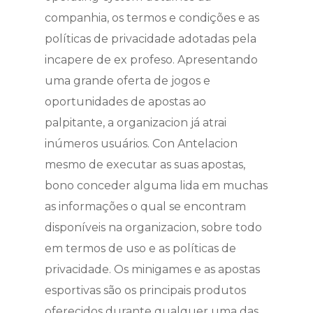
companhia, os termos e condições e as
políticas de privacidade adotadas pela
incapere de ex profeso. Apresentando
uma grande oferta de jogos e
oportunidades de apostas ao
palpitante, a organizacion já atrai
inúmeros usuários. Con Antelacion
mesmo de executar as suas apostas,
bono conceder alguma lida em muchas
as informações o qual se encontram
disponíveis na organizacion, sobre todo
em termos de uso e as políticas de
privacidade. Os minigames e as apostas
esportivas são os principais produtos
oferecidos durante qualquer uma das