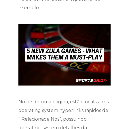
exemplo.
No pé de uma página, estão localizados
operating system hyperlinks rápidos de
“ Relacionada Nós”, possuindo
operating-system detalhes da