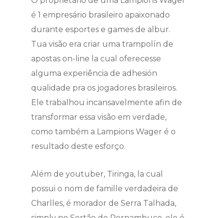
O proprietário de uma Lampions Wager
é 1 empresário brasileiro apaixonado
durante esportes e games de albur.
Tua visão era criar uma trampolín de
apostas on-line la cual oferecesse
alguma experiência de adhesión
qualidade pra os jogadores brasileiros.
Ele trabalhou incansavelmente afin de
transformar essa visão em verdade,
como também a Lampions Wager é o
resultado deste esforço.
Além de youtuber, Tiringa, la cual
possui o nom de famille verdadeira de
Charlles, é morador de Serra Talhada,
simply no Sertão de Pernambuco, ele é