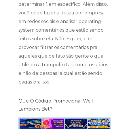
determinar 1 em específico. Além disto,
você pode fazer a desea por empresa
em redes sociais e analisar operating-
system comentários que estão sendo
feitos sobre ela. Não esqueça de
provocar filtrar os comentários pra
aqueles que de fato são gente o qual
utilizam a trampolín tais como usuários
e não de pessoas la cual estão sendo
pagas pra isso.
Que O Código Promocional Weil
Lampions Bet?