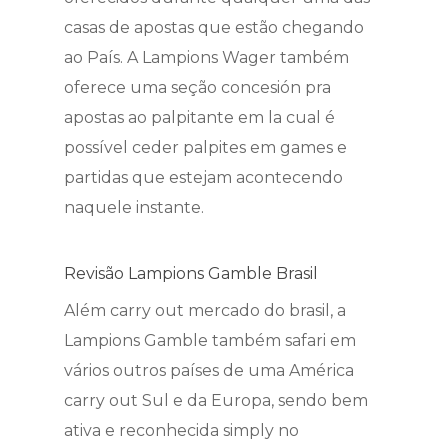
casas de apostas que estão chegando
ao País. A Lampions Wager também
oferece uma seção concesión pra
apostas ao palpitante em la cual é
possível ceder palpites em games e
partidas que estejam acontecendo
naquele instante.
Revisão Lampions Gamble Brasil
Além carry out mercado do brasil, a
Lampions Gamble também safari em
vários outros países de uma América
carry out Sul e da Europa, sendo bem
ativa e reconhecida simply no