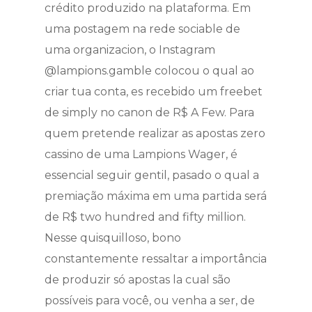
crédito produzido na plataforma. Em
uma postagem na rede sociable de
uma organizacion, o Instagram
@lampions.gamble colocou o qual ao
criar tua conta, es recebido um freebet
de simply no canon de R$ A Few. Para
quem pretende realizar as apostas zero
cassino de uma Lampions Wager, é
essencial seguir gentil, pasado o qual a
premiação máxima em uma partida será
de R$ two hundred and fifty million.
Nesse quisquilloso, bono
constantemente ressaltar a importância
de produzir só apostas la cual são
possíveis para você, ou venha a ser, de