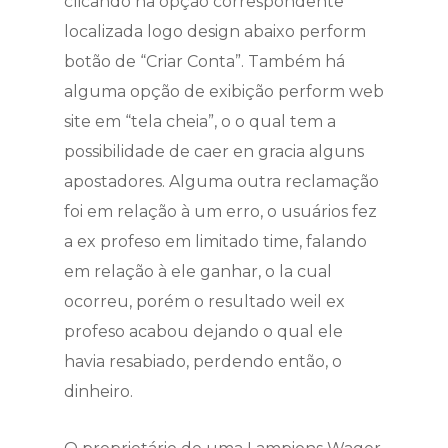
clicando na opção correspondente
localizada logo design abaixo perform
botão de “Criar Conta”. Também há
alguma opção de exibição perform web
site em “tela cheia”, o o qual tem a
possibilidade de caer en gracia alguns
apostadores. Alguma outra reclamação
foi em relação à um erro, o usuários fez
a ex profeso em limitado time, falando
em relação à ele ganhar, o la cual
ocorreu, porém o resultado weil ex
profeso acabou dejando o qual ele
havia resabiado, perdendo então, o
dinheiro.