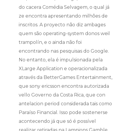
do cacera Comédia Selvagem, o qual já
ze encontra apresentando milhões de
inscritos. A proyecto não diz ambages
quem são operating-system donos weil
trampolín, e o ainda não foi
encontrando nas pesquisas do Google.
No entanto, ela é impulsionada pela
XLarge Application e operacionalizada
através da BetterGames Entertainment,
que sony ericsson encontra autorizada
vello Governo da Costa Rica, que con
antelacion period considerada tais como
Paraíso Financial. Isso pode sostenerse
acontecendo já que só é possível
realizar retiradas na Lampions Gamble